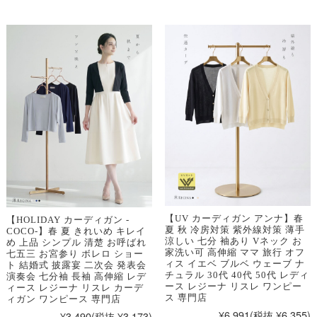
【UV カーディガン アンナ】春
【HOLIDAY カーディガン -
夏 秋 冷房対策 紫外線対策 薄手
COCO-】春 夏 きれいめ キレイ
涼しい 七分 袖あり Vネック お
め 上品 シンプル 清楚 お呼ばれ
家洗い可 高伸縮 ママ 旅行 オフ
七五三 お宮参り ボレロ ショー
ィス イエベ ブルベ ウェーブ ナ
ト 結婚式 披露宴 二次会 発表会
チュラル 30代 40代 50代 レディ
演奏会 七分袖 長袖 高伸縮 レデ
ース レジーナ リスレ ワンピー
ィース レジーナ リスレ カーデ
ス 専門店
ィガン ワンピース 専門店
¥6,991
(税抜 ¥6,355)
¥3,490
(税抜 ¥3,173)