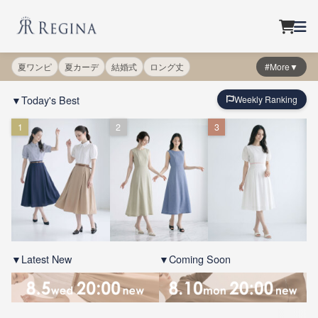
夏ワンピ
夏カーデ
結婚式
ロング丈
#More▼
▼Today's Best
Weekly Ranking
1
2
3
▼Latest New
▼Coming Soon