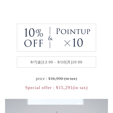
8/7[金]12:00 - 8/10[月]10:00
price :
¥16,990 (in tax)
Special offer : ¥15,291(in tax)