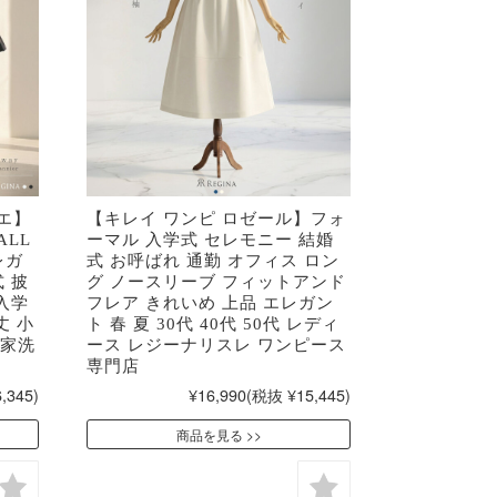
ニエ】
【キレイ ワンピ ロゼール】フォ
 ALL
ーマル 入学式 セレモニー 結婚
レガ
式 お呼ばれ 通勤 オフィス ロン
 披
グ ノースリーブ フィットアンド
入学
フレア きれいめ 上品 エレガン
丈 小
ト 春 夏 30代 40代 50代 レディ
お家洗
ース レジーナリスレ ワンピース
専門店
,345)
¥16,990
(税抜 ¥15,445)
商品を見る