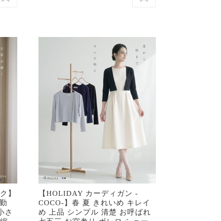
ック】
【HOLIDAY カーディガン -
通勤
COCO-】春 夏 きれいめ キレイ
小さ
め 上品 シンプル 清楚 お呼ばれ