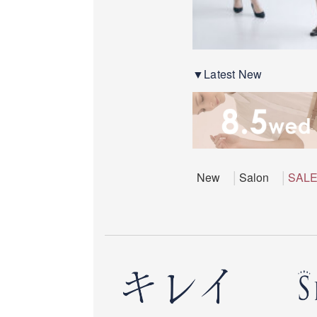
▼Latest New
New
Salon
SAL