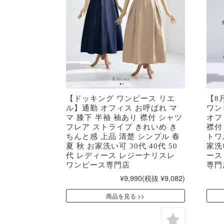
【ドッキング ワンピース リエ
【8
ル】通勤 オフィス お呼ばれ マ
ワン
マ 膝下 半袖 袖あり 襟付 シャツ
オフ
フレア ストライプ きれいめ き
襟付
ちんと感 上品 清楚 シンプル 春
トワ
夏 秋 お家洗い可 30代 40代 50
家洗い
代 レディース レジーナリスレ
ース
ワンピース専門店
専門
¥9,990
(税抜 ¥9,082)
商品を見る