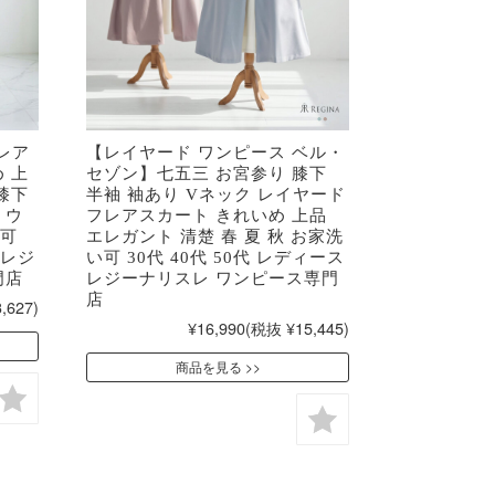
レア
【レイヤード ワンピース ベル・
 上
セゾン】七五三 お宮参り 膝下
膝下
半袖 袖あり Vネック レイヤード
 ウ
フレアスカート きれいめ 上品
い可
エレガント 清楚 春 夏 秋 お家洗
 レジ
い可 30代 40代 50代 レディース
門店
レジーナリスレ ワンピース専門
店
,627)
¥16,990
(税抜 ¥15,445)
商品を見る