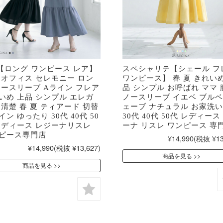
y【ロング ワンピース レア】
スペシャリテ【シェール フ
 オフィス セレモニー ロン
ワンピース】 春 夏 きれいめ
ノースリーブ Aライン フレア
品 シンプル お呼ばれ ママ 
いめ 上品 シンプル エレガ
ノースリーブ イエベ ブルベ
 清楚 春 夏 ティアード 切替
ェーブ ナチュラル お家洗
ン ゆったり 30代 40代 50
30代 40代 50代 レディース
レディース レジーナリスレ
ーナ リスレ ワンピース 専
ピース専門店
¥14,990
(税抜 ¥13
¥14,990
(税抜 ¥13,627)
商品を見る
商品を見る