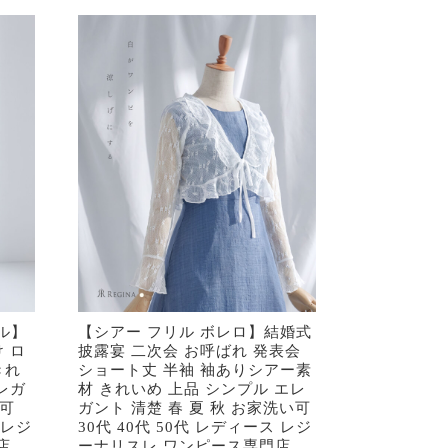
ル】
【シアー フリル ボレロ】結婚式
 ロ
披露宴 二次会 お呼ばれ 発表会
きれ
ショート丈 半袖 袖ありシアー素
レガ
材 きれいめ 上品 シンプル エレ
い可
ガント 清楚 春 夏 秋 お家洗い可
 レジ
30代 40代 50代 レディース レジ
店
ーナリスレ ワンピース専門店