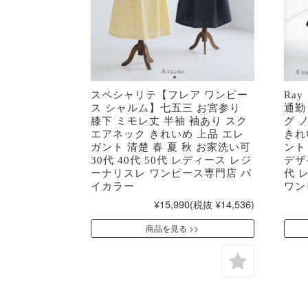
スペシャリテ【フレア ワンピー
Ra
ス シャルム】七五三 お宮参り
通勤
膝下 ミモレ丈 半袖 袖あり スク
グ 
エアネック きれいめ 上品 エレ
きれ
ガント 清楚 春 夏 秋 お家洗い可
ント
30代 40代 50代 レディース レジ
デザイ
ーナリスレ ワンピース専門店 バ
代 
イカラー
ワン
¥15,990
(税抜 ¥14,536)
商品を見る