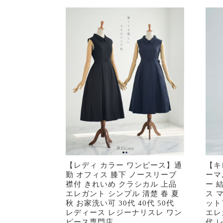
【レディ カラー ワンピース】通
【キ
勤 オフィス 膝下 ノースリーブ
ーマ
襟付 きれいめ クラシカル 上品
ー 
エレガント シンプル 清楚 春 夏
ス 
秋 お家洗い可 30代 40代 50代
ット
レディース レジーナリスレ ワン
エレガ
ピース専門店
代 