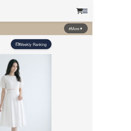
#More▼
Weekly Ranking