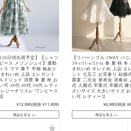
月26日頃出荷予定】【シャツ
【リバーシブル 2WAY パ
ピース メゾンジュイ】通勤
39-i/31-a/33-lx 春 夏 秋 冬
ィス ママ 膝下 半袖 袖あり
きれいめ キレイめ 上品 エ
 きれいめ 上品 エレガント
ント 七五三 お宮参り 結婚式
ルドジュイ 清楚 春 夏 秋 お
露宴 二次会 発表会 演奏会 
可 30代 40代 50代 レディ
式 入園式 卒業式 卒園式 膝
 レジーナリスレ ワンピース
さいサイズ 大きいサイズ 
店
い可 レディース
¥12,990
(税抜 ¥11,809)
¥6,980
(税抜 ¥6
商品を見る
商品を見る