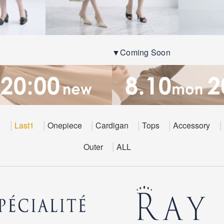
▼Coming Soon
E
Last1
Onepiece
Cardigan
Tops
Accessory
Outer
ALL