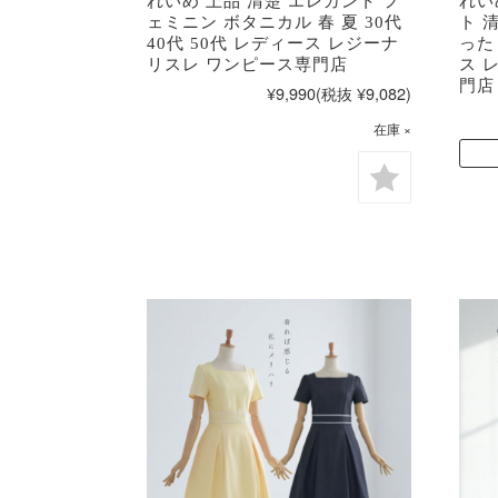
れいめ 上品 清楚 エレガント フ
れい
ェミニン ボタニカル 春 夏 30代
ト 
40代 50代 レディース レジーナ
ったり
リスレ ワンピース専門店
ス 
門店
¥9,990
(税抜 ¥9,082)
在庫 ×