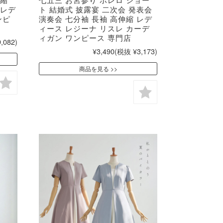
伸縮
七五三 お宮参り ボレロ ショー
 レデ
ト 結婚式 披露宴 二次会 発表会
ンピ
演奏会 七分袖 長袖 高伸縮 レデ
ィース レジーナ リスレ カーデ
ィガン ワンピース 専門店
,082)
¥3,490
(税抜 ¥3,173)
商品を見る