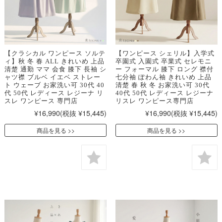
【クラシカル ワンピース ソルテ
【ワンピース シェリル】入学式
ィ】秋 冬 春 ALL きれいめ 上品
卒園式 入園式 卒業式 セレモニ
清楚 通勤 ママ 会食 膝下 長袖 シ
ー フォーマル 膝下 ロング 襟付
ャツ襟 ブルベ イエベ ストレー
七分袖 ぽわん袖 きれいめ 上品
ト ウェーブ お家洗い可 30代 40
清楚 春 秋 冬 お家洗い可 30代
代 50代 レディース レジーナ リ
40代 50代 レディース レジーナ
スレ ワンピース 専門店
リスレ ワンピース専門店
¥16,990
(税抜 ¥15,445)
¥16,990
(税抜 ¥15,445)
商品を見る
商品を見る