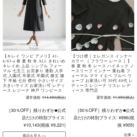
【キレイ ワンピ アメリ】41-
【つけ襟｜エレガンス インナー
k/63-a 春 夏 秋 冬 ALL きれいめ
カラー ［ フラワー レース ］】
キレイめ 上品 シンプル フォー
春 夏 秋 冬 レース ハイネック ノ
マル 七五三 お宮参り 通勤 入学
ースリーブ インナー 重ね着 フ
式 入園式 卒業式 卒園式 膝丈 膝
ォーマル ママ イエベ ブルベ ウ
下 半袖 七分 襟付 小さいサイズ
ェーブ お家洗い可 30代 40代 レ
大きいサイズ お家洗い可 レディ
ディース レジーナ リスレ レデ
ース レジーナ 神戸 ワンピース
ィース 専門店
通常価格:
¥14,490
(税込)
通常価格:
¥1,990
(税込)
［30％OFF］残りわずか■公式
［50％OFF］残りわずか■公式
店だけの特別プライス:
店だけの特別プライス:
¥996
(税
¥10,143
(税抜 ¥9,221)
抜 ¥905)
在庫 ×
商品を見る