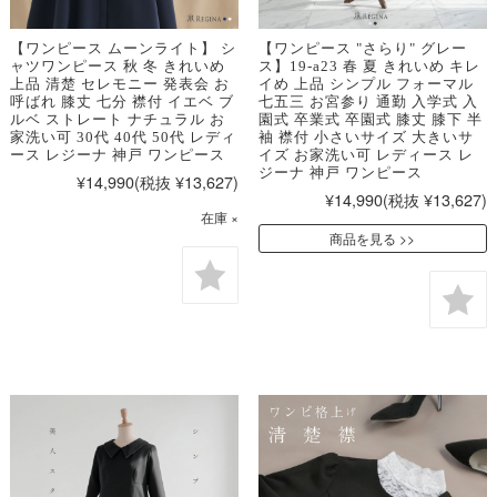
【ワンピース ムーンライト】 シ
【ワンピース "さらり" グレー
ャツワンピース 秋 冬 きれいめ
ス】19-a23 春 夏 きれいめ キレ
上品 清楚 セレモニー 発表会 お
イめ 上品 シンプル フォーマル
呼ばれ 膝丈 七分 襟付 イエベ ブ
七五三 お宮参り 通勤 入学式 入
ルベ ストレート ナチュラル お
園式 卒業式 卒園式 膝丈 膝下 半
家洗い可 30代 40代 50代 レディ
袖 襟付 小さいサイズ 大きいサ
ース レジーナ 神戸 ワンピース
イズ お家洗い可 レディース レ
ジーナ 神戸 ワンピース
¥14,990
(税抜 ¥13,627)
¥14,990
(税抜 ¥13,627)
在庫 ×
商品を見る