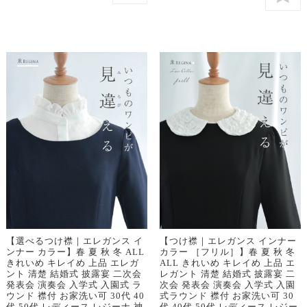
【選べるつけ襟｜エレガンス イ
【つけ襟｜エレガンス インナー
ンナー カラー】春 夏 秋 冬 ALL
カラー ［フリル］】春 夏 秋 冬
きれいめ キレイめ 上品 エレガ
ALL きれいめ キレイめ 上品 エ
ント 清楚 結婚式 披露宴 二次会
レガント 清楚 結婚式 披露宴 二
発表会 演奏会 入学式 入園式 ラ
次会 発表会 演奏会 入学式 入園
ウンド 襟付 お家洗い可 30代 40
式ラウンド 襟付 お家洗い可 30
代 50代 レディース レジーナ 神
代 40代 50代 レディース レジー