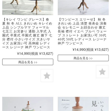
【キレイ ワンピ グレース】春
【ワンピース エリーゼ】 秋 冬
夏 秋 冬 ALL きれいめ キレイめ
きれいめ 上品 清楚 発表会 演奏
上品 シンプルママ フォーマル
会 セレモニー お顔合わせ 膝丈
七五三 お宮参り 通勤 入学式 入
長袖 襟付 イエベ ブルベ ウェー
園式 卒業式 卒園式 膝丈 膝下 七
ブ ストレート お家洗い可 30代
分 襟付 小さいサイズ 大きいサ
40代 50代 レディース レジーナ
イズ お家洗い可 高伸縮 レディ
神戸 ワンピース
ース レジーナ 神戸 ワンピース
¥14,990
(税抜 ¥13,627)
¥14,990
(税抜 ¥13,627)
商品を見る
商品を見る