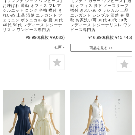
【フレンチ シャツ ワンピース】
【レディ カラー ワンピース】通
お呼ばれ 通勤 オフィス フレア
勤 オフィス 膝下 ノースリーブ
シルエット ロング 半袖 襟付 き
襟付 きれいめ クラシカル 上品
れいめ 上品 清楚 エレガント フ
エレガント シンプル 清楚 春 夏
ェミニン ボタニカル 春 夏 30代
秋 お家洗い可 30代 40代 50代
40代 50代 レディース レジーナ
レディース レジーナリスレ ワン
リスレ ワンピース専門店
ピース専門店
¥9,990
(税抜 ¥9,082)
¥16,990
(税抜 ¥15,445)
在庫 ×
商品を見る