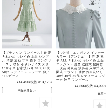
【プランタン ワンピース】春 夏
【つけ襟｜エレガンス インナー
きれいめ キレイめ 上品 シンプ
カラー ［アンジェ］ 】春 夏 秋
ル 清楚 通勤 ママ 膝下 ロング ノ
冬 ALL きれいめ キレイめ 上品
ースリ 襟付 小さいサイズ 大き
エレガント 清楚 結婚式 披露宴
いサイズ お家洗い可 30代 40代
二次会 発表会 演奏会 入学式 入
50代 レディース レジーナ 神戸
園式 ラウンド 襟付 お家洗い可
ワンピース
30代 40代 50代 レディース レジ
ーナ 神戸 ワンピース
¥14,490
(税抜 ¥13,173)
¥4,290
(税抜 ¥3,900)
商品を見る
在庫 ×