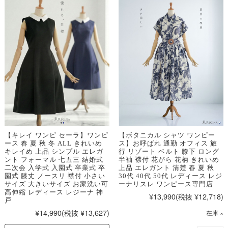
【キレイ ワンピ セーラ】ワンピ
【ボタニカル シャツ ワンピー
ース 春 夏 秋 冬 ALL きれいめ
ス】お呼ばれ 通勤 オフィス 旅
キレイめ 上品 シンプル エレガ
行 リゾート ベルト 膝下 ロング
ント フォーマル 七五三 結婚式
半袖 襟付 花がら 花柄 きれいめ
二次会 入学式 入園式 卒業式 卒
上品 エレガント 清楚 春 夏 秋
園式 膝丈 ノースリ 襟付 小さい
30代 40代 50代 レディース レジ
サイズ 大きいサイズ お家洗い可
ーナリスレ ワンピース専門店
高伸縮 レディース レジーナ 神
¥13,990
(税抜 ¥12,718)
戸
¥14,990
(税抜 ¥13,627)
在庫 ×