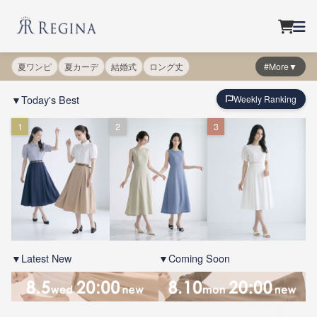
夏ワンピ
夏カーデ
結婚式
ロング丈
#More▼
▼Today's Best
Weekly Ranking
1
2
3
▼Latest New
▼Coming Soon