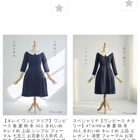
【キレイ ワンピ マリア】ワンピ
スペシャリテ【ワンピース ナタ
ース 春 夏 秋 冬 ALL きれいめ
リー】47-k/68-a 春 夏 秋 冬
キレイめ 上品 シンプル フォー
ALL きれいめ キレイめ 上品 エ
マル 七五三 お宮参り入学式 入
レガント 清楚 フォーマル お宮