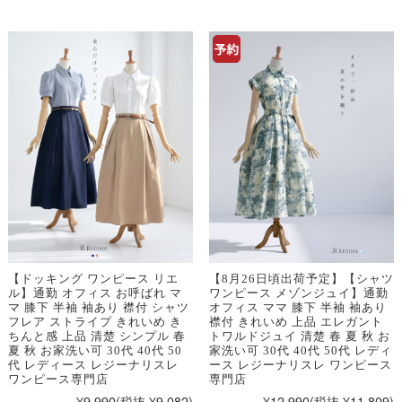
【ドッキング ワンピース リエ
【8月26日頃出荷予定】【シャツ
ル】通勤 オフィス お呼ばれ マ
ワンピース メゾンジュイ】通勤
マ 膝下 半袖 袖あり 襟付 シャツ
オフィス ママ 膝下 半袖 袖あり
フレア ストライプ きれいめ き
襟付 きれいめ 上品 エレガント
ちんと感 上品 清楚 シンプル 春
トワルドジュイ 清楚 春 夏 秋 お
夏 秋 お家洗い可 30代 40代 50
家洗い可 30代 40代 50代 レディ
代 レディース レジーナリスレ
ース レジーナリスレ ワンピース
ワンピース専門店
専門店
¥9,990
(税抜 ¥9,082)
¥12,990
(税抜 ¥11,809)