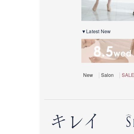
▼Latest New
New
Salon
SAL