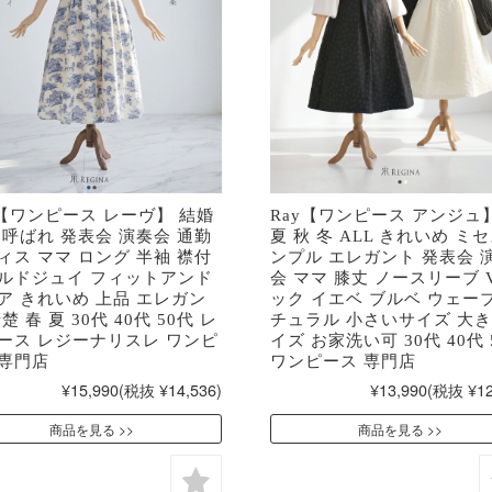
y【ワンピース レーヴ】 結婚
Ray【ワンピース アンジュ
お呼ばれ 発表会 演奏会 通勤
夏 秋 冬 ALL きれいめ ミセ
ィス ママ ロング 半袖 襟付
ンプル エレガント 発表会 
ルドジュイ フィットアンド
会 ママ 膝丈 ノースリーブ 
ア きれいめ 上品 エレガン
ック イエベ ブルベ ウェーブ
楚 春 夏 30代 40代 50代 レ
チュラル 小さいサイズ 大
ース レジーナリスレ ワンピ
イズ お家洗い可 30代 40代 
専門店
ワンピース 専門店
¥15,990
(税抜 ¥14,536)
¥13,990
(税抜 ¥12
商品を見る
商品を見る