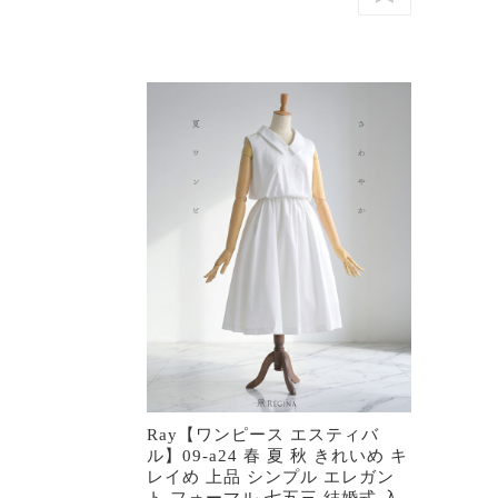
Ray【ワンピース エスティバ
ル】09-a24 春 夏 秋 きれいめ キ
レイめ 上品 シンプル エレガン
ト フォーマル 七五三 結婚式 入