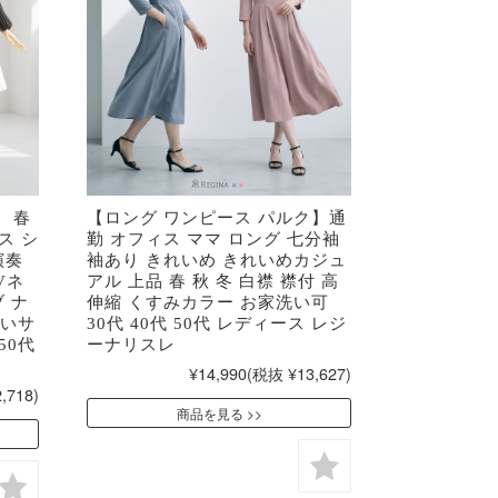
】 春
【ロング ワンピース パルク】通
ス シ
勤 オフィス ママ ロング 七分袖
演奏
袖あり きれいめ きれいめカジュ
Vネ
アル 上品 春 秋 冬 白襟 襟付 高
 ナ
伸縮 くすみカラー お家洗い可
きいサ
30代 40代 50代 レディース レジ
50代
ーナリスレ
¥14,990
(税抜 ¥13,627)
,718)
商品を見る