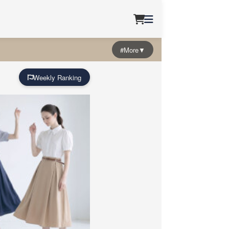
#More▼
Weekly Ranking