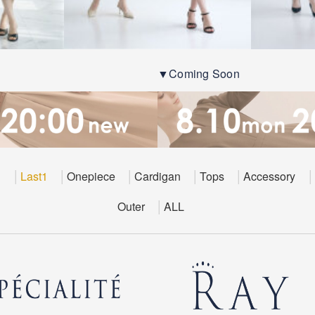
▼Coming Soon
E
Last1
Onepiece
Cardigan
Tops
Accessory
Outer
ALL