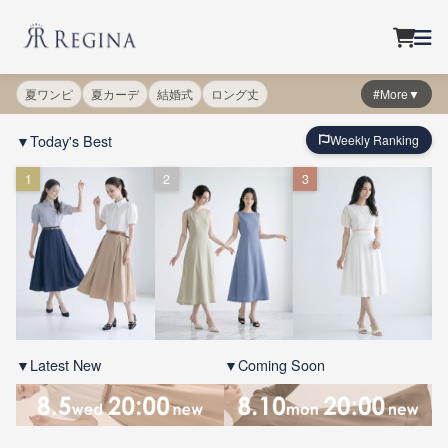
夏ワンピ
夏カーデ
結婚式
ロング丈
#More▼
▼Today's Best
Weekly Ranking
1
2
3
▼Latest New
▼Coming Soon