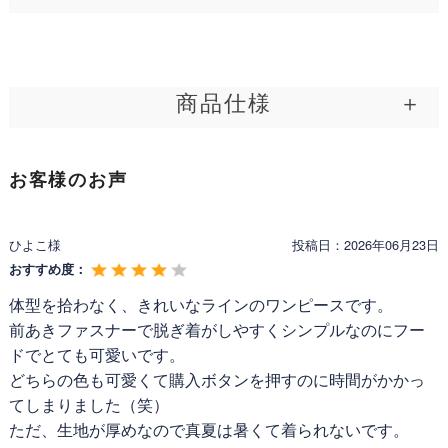
カジュアルに傾きがちなフードアイテムを、大人の品格漂うエレガ
ントな装いへと昇華させたパーカーワンピース。立体的な大きめフ
ードがお顔まわりをすっきりと見せ、フロントファスナーが縦のラ
商品仕様
インを強調して全身をすらりと引き立てます。気になる二の腕を覆
う半袖と優美なロング丈で、日常を美しく彩る一着です。
公式│レジーナ 神戸ワンピース専門店 ワンピース【キレ
製品名:
お客様のお声
イ ワンピ オーブ】
型番:
1046
ひよこ様
投稿日：
2026年06月23日
REGINAの理想を叶えた生地のひとつ、プレミアム生
メーカー:
Regina Risurre
おすすめ度：
地「9-Stretch」。上質を感じる肌触り、なのに美し
製造年:
2026年
いフレアを形成するハリ、ストレスを軽減する高い伸
体型を拾わなく、きれいなラインのワンピースです。
区分:
新品
縮性、そしてお家洗いが可能であること…それら全て
前あきファスナーで脱ぎ着がしやすくシンプルなのにフー
を兼ね備えました。
ドでとても可愛いです。
どちらの色も可愛くて購入ボタンを押すのに時間がかかっ
<Attention>
※お洗濯の際は、
弊社推奨洗濯方法
でのお洗濯をお願
てしまりました（笑）
い申し上げます。
ただ、生地が厚めなので真夏は暑くて着られないです。