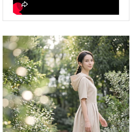
くすみ感のある淡い発色が、上品で落ち着いた雰囲気
透け感
なし
と調和します。
コントラストが強すぎない色味なので、お顔立ちをや
ポケット
あり
わらかく美しく引き立ててくれます。
製造
中国
<Attention>
・サイズは、当店平置き実寸サイズとなります。
・製造工程上／生地の特性上、サイズ表記には
多少の誤
差(1〜2cm程度)が生じる場合がございます
こと、予めご
理解ご了承ください。
・お洋服の測り方については
こちら
をご覧下さい。
・タンブラー乾燥はお避け下さい。
・サイズでお悩みの方、お洋服についてのお問い合わせ
美しさは、お顔まわりから
は、お気軽に下記までお問合せ下さいませ。
［お問い合わせ先：レジーナ カスタマーセンター］
立体的にデザインされた大きめフードがお顔まわりに
Mail：
shop@reginarisurre.com
自然な陰影を生み、小顔の印象に。さらにフロントジ
ップが縦のラインを強調し、全身をすっきりと見せる