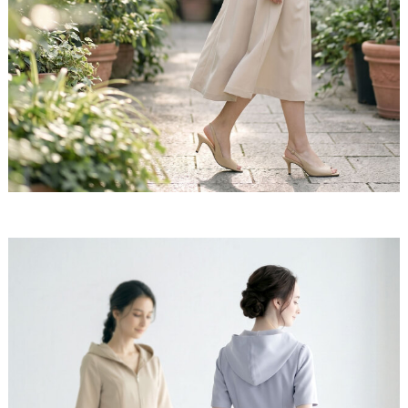
効果も。きれいめにすらりと整う、一着です。
着るだけ、すっきり見え
高めのウエスト切替と計算されたフィット＆フレアシ
ルエットが、着るだけでスタイルアップを実現。さら
に絶妙な半袖丈が、気になる二の腕をさりげなくカバ
ー。ワンピース専門店が生み出した「すっきり見せ」
をご堪能ください。
フードなのに、エレガント
「フードアイテム＝カジュアル」を打ち破る、うっと
りするようなエレガントワンピ。程よいハリ感のある
素材が身体のラインを拾いすぎず、美しいシルエット
をキープ。きちんと感がありながらも気負わず着ら
れ、日常からお出かけまで幅広く活躍します。