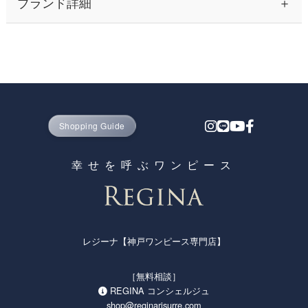
ブランド詳細
30代から40代の大人の女性を中心に、ふんわりとしたシルエッ
トのワンピースながら、高見え＆着痩せ効果のある上品なレデ
ィース ファッションとして人気の神戸発ブランド、レジーナ
【神戸ワンピース専門店 by レジーナリスレ】 そのプライス以
上の高い品質を誇る理由は、コストが掛かる実店舗での販売を
一切行わずに通販のみで展開するD2Cブランドだからです。
Shopping Guide
かわいいだけではなく、オーソドックスな上品さと高品質を保
ちながら、お家でも洗える気軽さからママさん世代の支持も高
幸せを呼ぶワンピース
く、七五三参りや卒園式・入園式・卒業式・入学式・謝恩会な
どのセレモニー参加や招待客としてはもちろん、結婚式や披露
宴・2次会・発表会など、ドレスとしてのパーティー使いやご
列席・ご出席、お呼ばれや顔合わせなど上品さや高見えのフォ
レジーナ【神戸ワンピース専門店】
ーマルが求められるシーンにも使え、キレイめの清楚系ワンピ
ースとしてオフィスまでの通勤にも使えることから、春・夏・
秋・冬 オールシーズン通して大人女子の皆さまからご支持いた
［無料相談］
だき、50代・60代以上のお母さま世代からも高い評価を頂戴し
REGINA コンシェルジュ
ております。
shop@reginarisurre.com