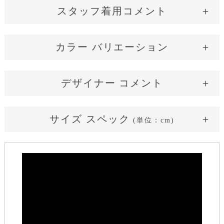
スタッフ着用コメント
カラー バリエーション
Pale Blue
Royal MilkTea
デザイナー コメント
やわらかく上品なライトブルー
サイズ スペック
(単位：cm)
サイズ表記
36(SS)
38(S)
40(M)
42(L)
着丈
117
118
119
120
肩幅
35
36
37
38
小柄さん
平均さん
長身さん
グラマーさん
バスト
84
88
92
96
149cm / 43kg / B81 / W60 通常：SS/S