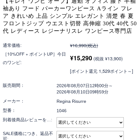
【キレイ ワンピ オーブ】通勤 オフィス 膝下 半袖
袖あり フード パーカーワンピース Aライン フレ
ア きれいめ 上品 シンプル エレガント 清楚 春 夏
フロントジップ ウエスト切替 高伸縮 30代 40代 50
代 レディース レジーナリスレ ワンピース専門店
通常価格:
¥16,990
(税込)
［10%OFF + ポイントUP］今日
¥15,290
(税抜 ¥13,900)
のワンピ:
[ポイント還元 1,529ポイント～]
販売期間：
2026年08月07日12時00分～
2026年08月10日09時59分
メーカー：
Regina Risurre
型番：
1046
到着後商品レビューを…:
SALE価格につき、返品不
可: