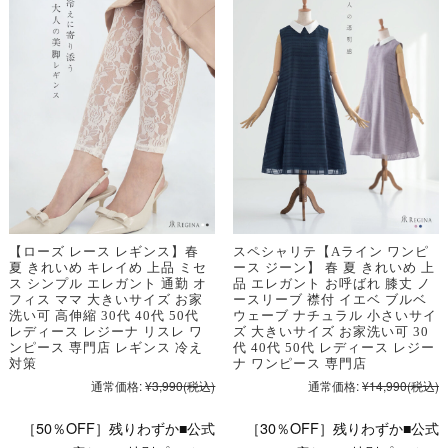
【ローズ レース レギンス】春
スペシャリテ【Aライン ワンピ
夏 きれいめ キレイめ 上品 ミセ
ース ジーン】 春 夏 きれいめ 上
ス シンプル エレガント 通勤 オ
品 エレガント お呼ばれ 膝丈 ノ
フィス ママ 大きいサイズ お家
ースリーブ 襟付 イエベ ブルベ
洗い可 高伸縮 30代 40代 50代
ウェーブ ナチュラル 小さいサイ
レディース レジーナ リスレ ワ
ズ 大きいサイズ お家洗い可 30
ンピース 専門店 レギンス 冷え
代 40代 50代 レディース レジー
対策
ナ ワンピース 専門店
通常価格:
¥3,990
(税込)
通常価格:
¥14,990
(税込)
［50％OFF］残りわずか■公式
［30％OFF］残りわずか■公式