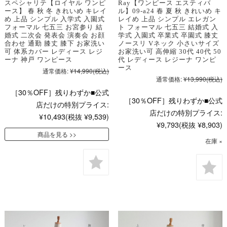
スペシャリテ【ロイヤル ワンピ
Ray【ワンピース エスティバ
ース】 春 秋 冬 きれいめ キレイ
ル】09-a24 春 夏 秋 きれいめ キ
め 上品 シンプル 入学式 入園式
レイめ 上品 シンプル エレガン
フォーマル 七五三 お宮参り 結
ト フォーマル 七五三 結婚式 入
婚式 二次会 発表会 演奏会 お顔
学式 入園式 卒業式 卒園式 膝丈
合わせ 通勤 膝丈 膝下 お家洗い
ノースリ Vネック 小さいサイズ
可 体系カバー レディース レジ
お家洗い可 高伸縮 30代 40代 50
ーナ 神戸 ワンピース
代 レディース レジーナ ワンピ
ース
通常価格:
¥14,990
(税込)
通常価格:
¥13,990
(税込)
［30％OFF］残りわずか■公式
［30％OFF］残りわずか■公式
店だけの特別プライス:
店だけの特別プライス:
¥10,493
(税抜 ¥9,539)
¥9,793
(税抜 ¥8,903)
商品を見る
在庫 ×