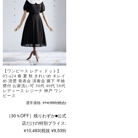
【ワンピース レディ ドット】
05-a24 春 夏 秋 きれいめ キレイ
め 清楚 発表会 演奏会 膝下 半袖
襟付 お家洗い可 30代 40代 50代
レディース レジーナ 神戸 ワン
ピース
通常価格:
¥14,990
(税込)
［30％OFF］残りわずか■公式
店だけの特別プライス:
¥10,493
(税抜 ¥9,539)