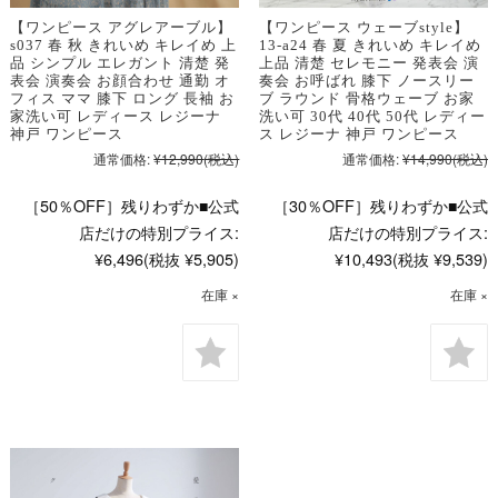
【ワンピース アグレアーブル】
【ワンピース ウェーブstyle】
s037 春 秋 きれいめ キレイめ 上
13-a24 春 夏 きれいめ キレイめ
品 シンプル エレガント 清楚 発
上品 清楚 セレモニー 発表会 演
表会 演奏会 お顔合わせ 通勤 オ
奏会 お呼ばれ 膝下 ノースリー
フィス ママ 膝下 ロング 長袖 お
ブ ラウンド 骨格ウェーブ お家
家洗い可 レディース レジーナ
洗い可 30代 40代 50代 レディー
神戸 ワンピース
ス レジーナ 神戸 ワンピース
通常価格:
¥12,990
(税込)
通常価格:
¥14,990
(税込)
［50％OFF］残りわずか■公式
［30％OFF］残りわずか■公式
店だけの特別プライス:
店だけの特別プライス:
¥6,496
(税抜 ¥5,905)
¥10,493
(税抜 ¥9,539)
在庫 ×
在庫 ×