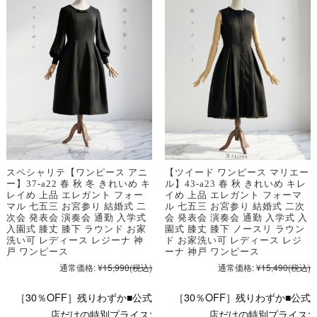
スペシャリテ【ワンピース アニ
【ツイード ワンピース マリエー
ー】37-a22 春 秋 冬 きれいめ キ
ル】43-a23 春 秋 きれいめ キレ
レイめ 上品 エレガント フォー
イめ 上品 エレガント フォーマ
マル 七五三 お宮参り 結婚式 二
ル 七五三 お宮参り 結婚式 二次
次会 発表会 演奏会 通勤 入学式
会 発表会 演奏会 通勤 入学式 入
入園式 膝丈 膝下 ラウンド お家
園式 膝丈 膝下 ノースリ ラウン
洗い可 レディース レジーナ 神
ド お家洗い可 レディース レジ
戸 ワンピース
ーナ 神戸 ワンピース
通常価格:
¥15,990
(税込)
通常価格:
¥15,490
(税込)
［30％OFF］残りわずか■公式
［30％OFF］残りわずか■公式
店だけの特別プライス:
店だけの特別プライス: