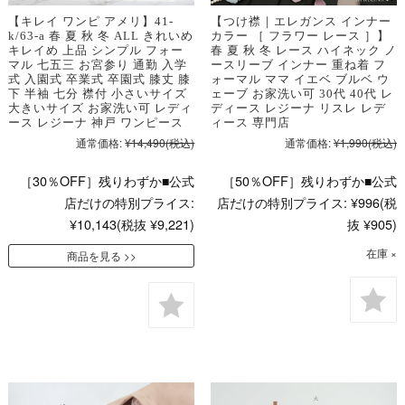
【キレイ ワンピ アメリ】41-
【つけ襟｜エレガンス インナー
k/63-a 春 夏 秋 冬 ALL きれいめ
カラー ［ フラワー レース ］】
キレイめ 上品 シンプル フォー
春 夏 秋 冬 レース ハイネック ノ
マル 七五三 お宮参り 通勤 入学
ースリーブ インナー 重ね着 フ
式 入園式 卒業式 卒園式 膝丈 膝
ォーマル ママ イエベ ブルベ ウ
下 半袖 七分 襟付 小さいサイズ
ェーブ お家洗い可 30代 40代 レ
大きいサイズ お家洗い可 レディ
ディース レジーナ リスレ レデ
ース レジーナ 神戸 ワンピース
ィース 専門店
通常価格:
¥14,490
(税込)
通常価格:
¥1,990
(税込)
［30％OFF］残りわずか■公式
［50％OFF］残りわずか■公式
店だけの特別プライス:
店だけの特別プライス:
¥996
(税
¥10,143
(税抜 ¥9,221)
抜 ¥905)
在庫 ×
商品を見る