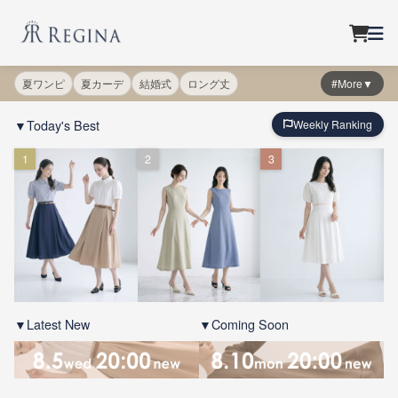
夏ワンピ
夏カーデ
結婚式
ロング丈
#More▼
▼Today's Best
Weekly Ranking
1
2
3
▼Latest New
▼Coming Soon