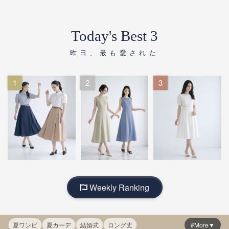
Today's Best 3
昨日、最も愛された
1
2
3
Weekly Ranking
夏ワンピ
夏カーデ
結婚式
ロング丈
#More▼