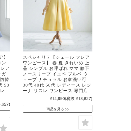
レア】
スペシャリテ【シェール フレア
ロン
ワンピース】 春 夏 きれいめ 上
フレア
品 シンプル お呼ばれ ママ 膝下
レガ
ノースリーブ イエベ ブルベ ウ
 切替
ェーブ ナチュラル お家洗い可
 50
30代 40代 50代 レディース レジ
スレ
ーナ リスレ ワンピース 専門店
¥14,990
(税抜 ¥13,627)
,627)
商品を見る