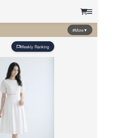
#More▼
Weekly Ranking