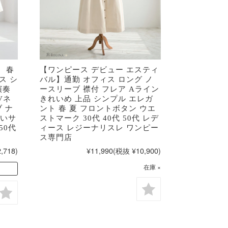
】 春
【ワンピース デビュー エスティ
ス シ
バル】通勤 オフィス ロング ノ
演奏
ースリーブ 襟付 フレア Aライン
Vネ
きれいめ 上品 シンプル エレガ
 ナ
ント 春 夏 フロントボタン ウエ
きいサ
ストマーク 30代 40代 50代 レデ
50代
ィース レジーナリスレ ワンピー
ス専門店
,718)
¥11,990
(税抜 ¥10,900)
在庫 ×