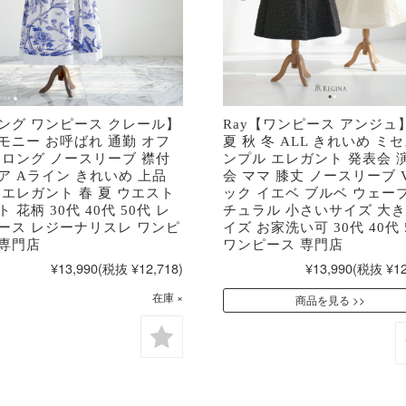
ング ワンピース クレール】
Ray【ワンピース アンジュ
モニー お呼ばれ 通勤 オフ
夏 秋 冬 ALL きれいめ ミセ
 ロング ノースリーブ 襟付
ンプル エレガント 発表会 
ア Aライン きれいめ 上品
会 ママ 膝丈 ノースリーブ 
 エレガント 春 夏 ウエスト
ック イエベ ブルベ ウェーブ
 花柄 30代 40代 50代 レ
チュラル 小さいサイズ 大
ース レジーナリスレ ワンピ
イズ お家洗い可 30代 40代 
専門店
ワンピース 専門店
¥13,990
(税抜 ¥12,718)
¥13,990
(税抜 ¥12
在庫 ×
商品を見る