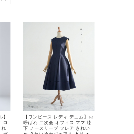
ル】
【ワンピース レディ デニム】お
 ロ
呼ばれ 二次会 オフィス ママ 膝
きれ
下 ノースリーブ フレア きれい
レガ
め きれいめカジュアル 上品 エ