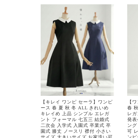
【キレイ ワンピ セーラ】ワンピ
【ワ
ース 春 夏 秋 冬 ALL きれいめ
春 
キレイめ 上品 シンプル エレガ
レガ
ント フォーマル 七五三 結婚式
発表
二次会 入学式 入園式 卒業式 卒
ング
園式 膝丈 ノースリ 襟付 小さい
可 
サイズ 大きいサイズ お家洗い可
ンピ