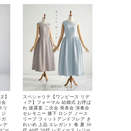
ーヌ】
スペシャリテ【ワンピース リデ
奏会
ィア】フォーマル 結婚式 お呼ば
スリ
れ 披露宴 二次会 発表会 演奏会
 ジ
セレモニー 膝下 ロング ノース
レガ
リーブ フィットアンドフレア き
 レデ
れいめ 上品 エレガント 春 夏 30
ンピー
代 40代 50代 レディース レジー