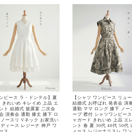
ンピース ラ・ドンテル】夏
【シャツ ワンピース リュ
秋 きれいめ キレイめ 上品 エ
結婚式 お呼ばれ 発表会 演
ント 結婚式 披露宴 二次会
通勤 ママ ロング 膝下 ノー
会 演奏会 通勤 膝丈 膝下 ロ
ーブ 襟付 シャツワンピース
 ノースリ Vネック お家洗い
ャガード きれいめ 上品 エ
レディース レジーナ 神戸 ワ
ント 春 夏 30代 40代 50代
ース
ィース レジーナリスレ ワ