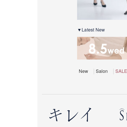
▼Latest New
New
Salon
SAL