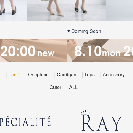
▼Coming Soon
E
Last1
Onepiece
Cardigan
Tops
Accessory
Outer
ALL