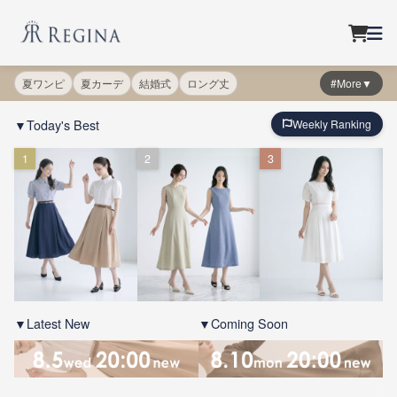
夏ワンピ
夏カーデ
結婚式
ロング丈
#More▼
▼Today's Best
Weekly Ranking
1
2
3
▼Latest New
▼Coming Soon