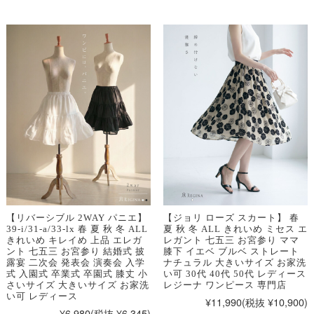
【リバーシブル 2WAY パニエ】
【ジョリ ローズ スカート】 春
39-i/31-a/33-lx 春 夏 秋 冬 ALL
夏 秋 冬 ALL きれいめ ミセス エ
きれいめ キレイめ 上品 エレガ
レガント 七五三 お宮参り ママ
ント 七五三 お宮参り 結婚式 披
膝下 イエベ ブルベ ストレート
露宴 二次会 発表会 演奏会 入学
ナチュラル 大きいサイズ お家洗
式 入園式 卒業式 卒園式 膝丈 小
い可 30代 40代 50代 レディース
さいサイズ 大きいサイズ お家洗
レジーナ ワンピース 専門店
い可 レディース
¥11,990
(税抜 ¥10,900)
¥6,980
(税抜 ¥6,345)