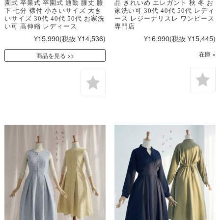
園式 卒業式 卒園式 通勤 膝丈 膝
品 きれいめ エレガント 秋 冬 お
下 七分 襟付 小さいサイズ 大き
家洗い可 30代 40代 50代 レディ
いサイズ 30代 40代 50代 お家洗
ース レジーナリスレ ワンピース
い可 高伸縮 レディース
専門店
¥15,990
(税抜 ¥14,536)
¥16,990
(税抜 ¥15,445)
在庫 ×
商品を見る