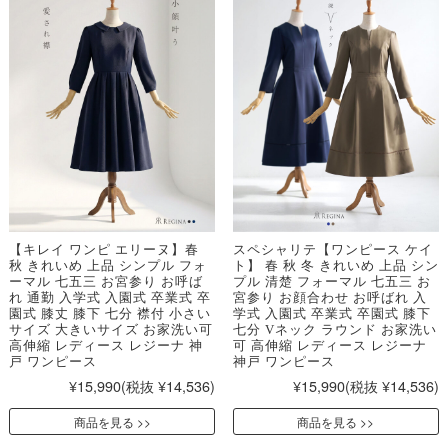
【キレイ ワンピ エリーヌ】春
スペシャリテ【ワンピース ケイ
秋 きれいめ 上品 シンプル フォ
ト】 春 秋 冬 きれいめ 上品 シン
ーマル 七五三 お宮参り お呼ば
プル 清楚 フォーマル 七五三 お
れ 通勤 入学式 入園式 卒業式 卒
宮参り お顔合わせ お呼ばれ 入
園式 膝丈 膝下 七分 襟付 小さい
学式 入園式 卒業式 卒園式 膝下
サイズ 大きいサイズ お家洗い可
七分 Vネック ラウンド お家洗い
高伸縮 レディース レジーナ 神
可 高伸縮 レディース レジーナ
戸 ワンピース
神戸 ワンピース
¥15,990
(税抜 ¥14,536)
¥15,990
(税抜 ¥14,536)
商品を見る
商品を見る