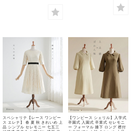
スペシャリテ【レース ワンピー
【ワンピース シェリル】入学式
ス エレナ】 春 夏 秋 きれいめ 上
卒園式 入園式 卒業式 セレモニ
品 シンプル セレモニー 七五三
ー フォーマル 膝下 ロング 襟付