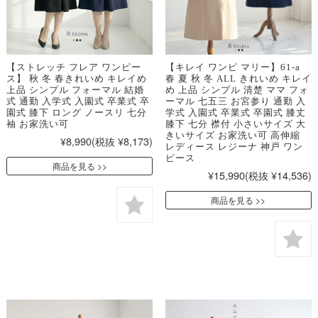
【ストレッチ フレア ワンピー
【キレイ ワンピ マリー】61-a
ス】 秋 冬 春きれいめ キレイめ
春 夏 秋 冬 ALL きれいめ キレイ
上品 シンプル フォーマル 結婚
め 上品 シンプル 清楚 ママ フォ
式 通勤 入学式 入園式 卒業式 卒
ーマル 七五三 お宮参り 通勤 入
園式 膝下 ロング ノースリ 七分
学式 入園式 卒業式 卒園式 膝丈
袖 お家洗い可
膝下 七分 襟付 小さいサイズ 大
きいサイズ お家洗い可 高伸縮
¥8,990
(税抜 ¥8,173)
レディース レジーナ 神戸 ワン
ピース
商品を見る
¥15,990
(税抜 ¥14,536)
商品を見る