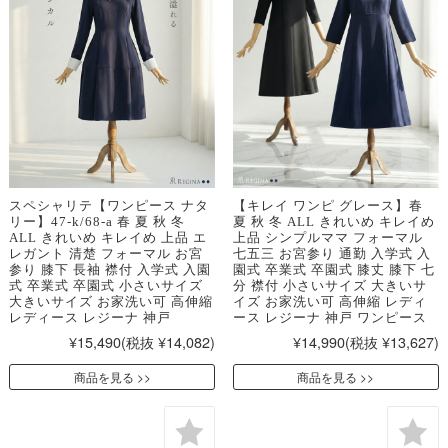
スペシャリテ【ワンピース ナタ
【キレイ ワンピ グレース】春
リー】47-k/68-a 春 夏 秋 冬
夏 秋 冬 ALL きれいめ キレイめ
ALL きれいめ キレイめ 上品 エ
上品 シンプルママ フォーマル
レガント 清楚 フォーマル お宮
七五三 お宮参り 通勤 入学式 入
参り 膝下 長袖 襟付 入学式 入園
園式 卒業式 卒園式 膝丈 膝下 七
式 卒業式 卒園式 小さいサイズ
分 襟付 小さいサイズ 大きいサ
大きいサイズ お家洗い可 高伸縮
イズ お家洗い可 高伸縮 レディ
レディース レジーナ 神戸
ース レジーナ 神戸 ワンピース
¥15,490
(税抜 ¥14,082)
¥14,990
(税抜 ¥13,627)
商品を見る
商品を見る