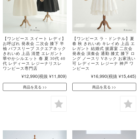
【ワンピース スイート レディ】
【ワンピース ラ・ドンテル】夏
お呼ばれ 発表会 二次会 膝下 半
春 秋 きれいめ キレイめ 上品 エ
袖 パフスリーブ スクエアネック
レガント 結婚式 披露宴 二次会
きれいめ 上品 清楚 エレガント
発表会 演奏会 通勤 膝丈 膝下 ロ
華やかシルエット 春 夏 30代 40
ング ノースリ Vネック お家洗い
代 レディース レジーナリスレ
可 レディース レジーナ 神戸 ワ
ワンピース専門店
ンピース
¥12,990
(税抜 ¥11,809)
¥16,990
(税抜 ¥15,445)
商品を見る
商品を見る