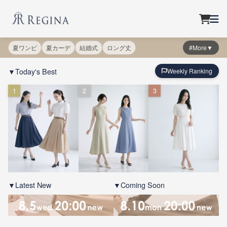
夏ワンピ
夏カーデ
結婚式
ロング丈
#More▼
▼Today's Best
Weekly Ranking
1
2
3
▼Latest New
▼Coming Soon