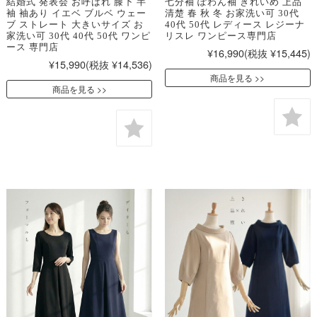
結婚式 発表会 お呼ばれ 膝下 半
七分袖 ぽわん袖 きれいめ 上品
袖 袖あり イエベ ブルベ ウェー
清楚 春 秋 冬 お家洗い可 30代
ブ ストレート 大きいサイズ お
40代 50代 レディース レジーナ
家洗い可 30代 40代 50代 ワンピ
リスレ ワンピース専門店
ース 専門店
¥16,990
(税抜 ¥15,445)
¥15,990
(税抜 ¥14,536)
商品を見る
商品を見る