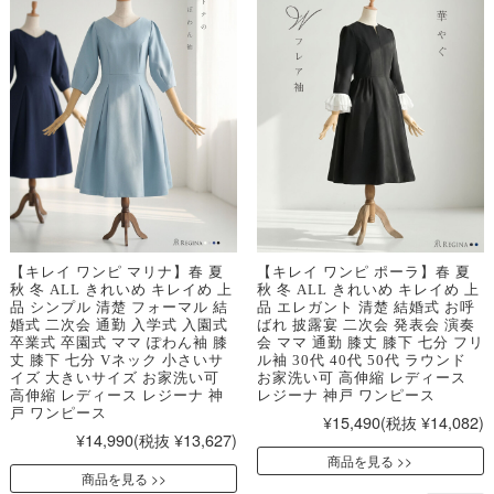
【キレイ ワンピ マリナ】春 夏
【キレイ ワンピ ポーラ】春 夏
秋 冬 ALL きれいめ キレイめ 上
秋 冬 ALL きれいめ キレイめ 上
品 シンプル 清楚 フォーマル 結
品 エレガント 清楚 結婚式 お呼
婚式 二次会 通勤 入学式 入園式
ばれ 披露宴 二次会 発表会 演奏
卒業式 卒園式 ママ ぽわん袖 膝
会 ママ 通勤 膝丈 膝下 七分 フリ
丈 膝下 七分 Vネック 小さいサ
ル袖 30代 40代 50代 ラウンド
イズ 大きいサイズ お家洗い可
お家洗い可 高伸縮 レディース
高伸縮 レディース レジーナ 神
レジーナ 神戸 ワンピース
戸 ワンピース
¥15,490
(税抜 ¥14,082)
¥14,990
(税抜 ¥13,627)
商品を見る
商品を見る