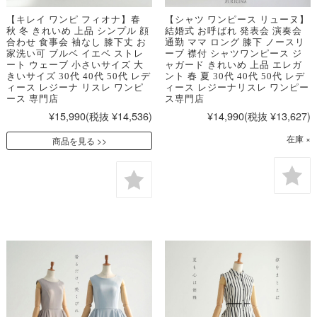
【キレイ ワンピ フィオナ】春
【シャツ ワンピース リューヌ】
秋 冬 きれいめ 上品 シンプル 顔
結婚式 お呼ばれ 発表会 演奏会
合わせ 食事会 袖なし 膝下丈 お
通勤 ママ ロング 膝下 ノースリ
家洗い可 ブルベ イエベ ストレ
ーブ 襟付 シャツワンピース ジ
ート ウェーブ 小さいサイズ 大
ャガード きれいめ 上品 エレガ
きいサイズ 30代 40代 50代 レデ
ント 春 夏 30代 40代 50代 レデ
ィース レジーナ リスレ ワンピ
ィース レジーナリスレ ワンピー
ース 専門店
ス専門店
¥15,990
(税抜 ¥14,536)
¥14,990
(税抜 ¥13,627)
在庫 ×
商品を見る