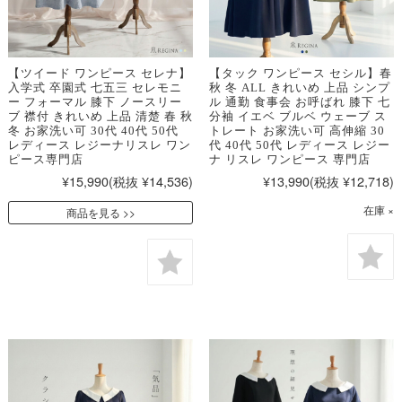
【ツイード ワンピース セレナ】
【タック ワンピース セシル】春
入学式 卒園式 七五三 セレモニ
秋 冬 ALL きれいめ 上品 シンプ
ー フォーマル 膝下 ノースリー
ル 通勤 食事会 お呼ばれ 膝下 七
ブ 襟付 きれいめ 上品 清楚 春 秋
分袖 イエベ ブルベ ウェーブ ス
冬 お家洗い可 30代 40代 50代
トレート お家洗い可 高伸縮 30
レディース レジーナリスレ ワン
代 40代 50代 レディース レジー
ピース専門店
ナ リスレ ワンピース 専門店
¥15,990
(税抜 ¥14,536)
¥13,990
(税抜 ¥12,718)
在庫 ×
商品を見る