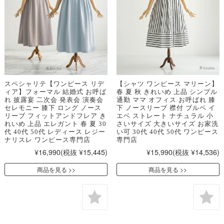
スペシャリテ【ワンピース リデ
【シャツ ワンピース マリーン】
ィア】フォーマル 結婚式 お呼ば
春 夏 秋 きれいめ 上品 シンプル
れ 披露宴 二次会 発表会 演奏会
通勤 ママ オフィス お呼ばれ 膝
セレモニー 膝下 ロング ノース
下 ノースリーブ 襟付 ブルベ イ
リーブ フィットアンドフレア き
エベ ストレート ナチュラル 小
れいめ 上品 エレガント 春 夏 30
さいサイズ 大きいサイズ お家洗
代 40代 50代 レディース レジー
い可 30代 40代 50代 ワンピース
ナリスレ ワンピース専門店
専門店
¥16,990
(税抜 ¥15,445)
¥15,990
(税抜 ¥14,536)
商品を見る
商品を見る