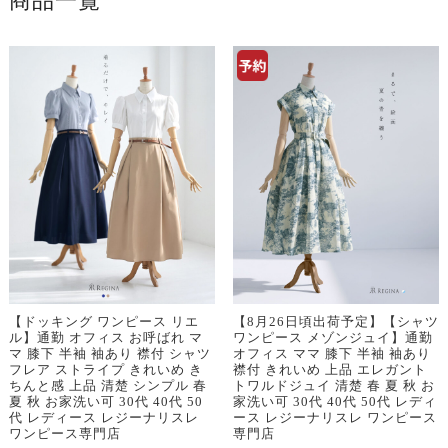
商品一覧
【ドッキング ワンピース リエ
【8月26日頃出荷予定】【シャツ
ル】通勤 オフィス お呼ばれ マ
ワンピース メゾンジュイ】通勤
マ 膝下 半袖 袖あり 襟付 シャツ
オフィス ママ 膝下 半袖 袖あり
フレア ストライプ きれいめ き
襟付 きれいめ 上品 エレガント
ちんと感 上品 清楚 シンプル 春
トワルドジュイ 清楚 春 夏 秋 お
夏 秋 お家洗い可 30代 40代 50
家洗い可 30代 40代 50代 レディ
代 レディース レジーナリスレ
ース レジーナリスレ ワンピース
ワンピース専門店
専門店