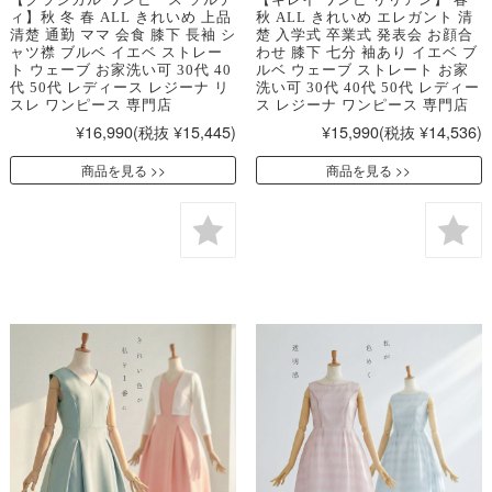
ィ】秋 冬 春 ALL きれいめ 上品
秋 ALL きれいめ エレガント 清
清楚 通勤 ママ 会食 膝下 長袖 シ
楚 入学式 卒業式 発表会 お顔合
ャツ襟 ブルベ イエベ ストレー
わせ 膝下 七分 袖あり イエベ ブ
ト ウェーブ お家洗い可 30代 40
ルベ ウェーブ ストレート お家
代 50代 レディース レジーナ リ
洗い可 30代 40代 50代 レディー
スレ ワンピース 専門店
ス レジーナ ワンピース 専門店
¥16,990
(税抜 ¥15,445)
¥15,990
(税抜 ¥14,536)
商品を見る
商品を見る