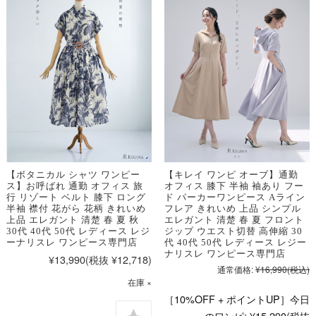
【ボタニカル シャツ ワンピー
【キレイ ワンピ オーブ】通勤
ス】お呼ばれ 通勤 オフィス 旅
オフィス 膝下 半袖 袖あり フー
行 リゾート ベルト 膝下 ロング
ド パーカーワンピース Aライン
半袖 襟付 花がら 花柄 きれいめ
フレア きれいめ 上品 シンプル
上品 エレガント 清楚 春 夏 秋
エレガント 清楚 春 夏 フロント
30代 40代 50代 レディース レジ
ジップ ウエスト切替 高伸縮 30
ーナリスレ ワンピース専門店
代 40代 50代 レディース レジー
ナリスレ ワンピース専門店
¥13,990
(税抜 ¥12,718)
通常価格:
¥16,990
(税込)
在庫 ×
［10%OFF + ポイントUP］今日
のワンピ:
¥15,290
(税抜