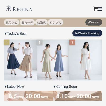
夏ワンピ
夏カーデ
結婚式
ロング丈
#More▼
▼Today's Best
Weekly Ranking
1
2
3
▼Latest New
▼Coming Soon