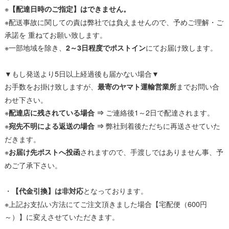
※
【配達日時のご指定】はできません。
※配送事故に関しての責は弊社では負えませんので、予めご理解・ご
承諾を 重ねてお願い致します。
※一部地域を除き、
にてお届け致します。
2～3日程度でポストイン
▼もし発送より5日以上経過後も届かない場合▼
お手数をお掛け致しますが、
までお問い合
最寄のヤマト運輸営業所
わせ下さい。
※
ご連絡後1～2日で配達されます。
配達店に残されている場合 ⇒
※
弊社到着後ただちに再送させていた
宛先不明による返送の場合 ⇒
だきます。
※
されますので、手渡しではありません事、予
お届け先ポストへ投函
めご了承下さい。
・
となっております。
【代金引換】は非対応
※上記お支払い方法にてご注文頂きました場合【宅配便（600円
～）】に変えさせていただきます。