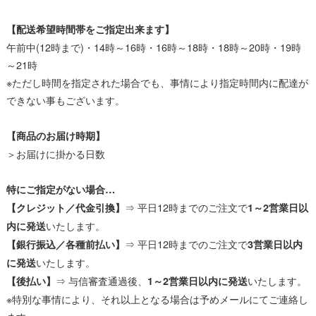
【配送希望時間帯をご指定出来ます】
午前中(12時まで)・14時～16時・16時～18時・18時～20時・19時
～21時
※ただし時間を指定された場合でも、事情により指定時間内に配達が
できない事もございます。
【商品のお届け時期】
＞お届けに掛かる日数
特にご指定がない場合…
⇒ 平日12時までのご注文で
【クレジット／代金引換】
1～2営業日以
いたします。
内に発送
⇒ 平日12時までのご注文で
【銀行振込／各種前払い】
3営業日以内
いたします。
に発送
⇒ 与信審査通過後、
いたします。
【後払い】
1～2営業日以内に発送
※特別な事情により、それ以上となる場合は予めメールにてご連絡し