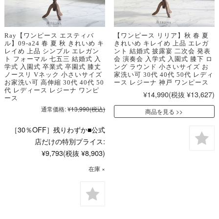
Ray【ワンピース エスティバ
【ワンピース リリア】秋 春 夏
ル】09-a24 春 夏 秋 きれいめ キ
きれいめ キレイめ 上品 エレガ
レイめ 上品 シンプル エレガン
ント 結婚式 披露宴 二次会 発表
ト フォーマル 七五三 結婚式 入
会 演奏会 入学式 入園式 膝下 ロ
学式 入園式 卒業式 卒園式 膝丈
ング ラウンド 小さいサイズ お
ノースリ Vネック 小さいサイズ
家洗い可 30代 40代 50代 レディ
お家洗い可 高伸縮 30代 40代 50
ース レジーナ 神戸 ワンピース
代 レディース レジーナ ワンピ
¥14,990
(税抜 ¥13,627)
ース
通常価格:
¥13,990
(税込)
商品を見る
［30％OFF］残りわずか■公式
店だけの特別プライス:
¥9,793
(税抜 ¥8,903)
在庫 ×