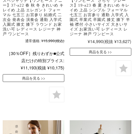
スペシャリテ【ワンピース アニ
【ワンピース "さらり" グレー
ー】37-a22 春 秋 冬 きれいめ キ
ス】19-a23 春 夏 きれいめ キレ
レイめ 上品 エレガント フォー
イめ 上品 シンプル フォーマル
マル 七五三 お宮参り 結婚式 二
七五三 お宮参り 通勤 入学式 入
次会 発表会 演奏会 通勤 入学式
園式 卒業式 卒園式 膝丈 膝下 半
入園式 膝丈 膝下 ラウンド お家
袖 襟付 小さいサイズ 大きいサ
洗い可 レディース レジーナ 神
イズ お家洗い可 レディース レ
戸 ワンピース
ジーナ 神戸 ワンピース
通常価格:
¥15,990
(税込)
¥14,990
(税抜 ¥13,627)
商品を見る
［30％OFF］残りわずか■公式
店だけの特別プライス:
¥11,193
(税抜 ¥10,175)
商品を見る