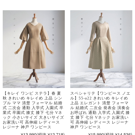
【キレイ ワンピ ステラ】春 夏
スペシャリテ【ワンピース ノエ
秋 きれいめ キレイめ 上品 シン
ル】55-a22 きれいめ キレイめ
プル ママ 清楚 フォーマル 結婚
上品 エレガント 清楚 フォーマ
式 二次会 通勤 入学式 入園式 卒
ル 結婚式 二次会 発表会 演奏会
業式 卒園式 膝丈 膝下 七分 Vネ
お呼ばれ 通勤 入学式 入園式 膝
ック 小さいサイズ 大きいサイズ
丈 膝下 七分 Vネック お家洗い
お家洗い可 高伸縮 レディース
可 高伸縮 レディース レジーナ
レジーナ 神戸 ワンピース
神戸 ワンピース
¥13,990
(税抜 ¥12,718)
¥15,990
(税抜 ¥14,536)