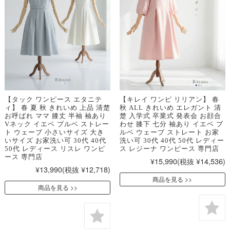
【タック ワンピース エタニテ
【キレイ ワンピ リリアン】 春
ィ】 春 夏 秋 きれいめ 上品 清楚
秋 ALL きれいめ エレガント 清
お呼ばれ ママ 膝丈 半袖 袖あり
楚 入学式 卒業式 発表会 お顔合
Vネック イエベ ブルベ ストレー
わせ 膝下 七分 袖あり イエベ ブ
ト ウェーブ 小さいサイズ 大き
ルベ ウェーブ ストレート お家
いサイズ お家洗い可 30代 40代
洗い可 30代 40代 50代 レディー
50代 レディース リスレ ワンピ
ス レジーナ ワンピース 専門店
ース 専門店
¥15,990
(税抜 ¥14,536)
¥13,990
(税抜 ¥12,718)
商品を見る
商品を見る