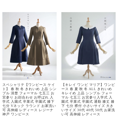
スペシャリテ【ワンピース ケイ
【キレイ ワンピ マリア】ワンピ
ト】 春 秋 冬 きれいめ 上品 シン
ース 春 夏 秋 冬 ALL きれいめ
プル 清楚 フォーマル 七五三 お
キレイめ 上品 シンプル フォー
宮参り お顔合わせ お呼ばれ 入
マル 七五三 お宮参り入学式 入
学式 入園式 卒業式 卒園式 膝下
園式 卒業式 卒園式 通勤 膝丈 膝
七分 Vネック ラウンド お家洗い
下 七分 襟付 小さいサイズ 大き
可 高伸縮 レディース レジーナ
いサイズ 30代 40代 50代 お家洗
神戸 ワンピース
い可 高伸縮 レディース