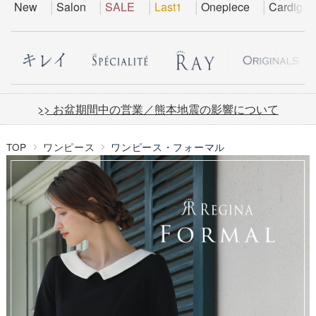
New
Salon
SALE
Last1
Onepiece
Cardigan
>> お盆期間中の営業／熊本地震の影響について
TOP
ワンピース
ワンピース・フォーマル