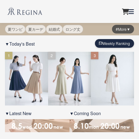
夏ワンピ
夏カーデ
結婚式
ロング丈
#More▼
▼Today's Best
Weekly Ranking
1
2
3
▼Latest New
▼Coming Soon