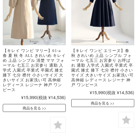
【キレイ ワンピ マリー】61-a
【キレイ ワンピ エリーヌ】春
春 夏 秋 冬 ALL きれいめ キレイ
秋 きれいめ 上品 シンプル フォ
め 上品 シンプル 清楚 ママ フォ
ーマル 七五三 お宮参り お呼ば
ーマル 七五三 お宮参り 通勤 入
れ 通勤 入学式 入園式 卒業式 卒
学式 入園式 卒業式 卒園式 膝丈
園式 膝丈 膝下 七分 襟付 小さい
膝下 七分 襟付 小さいサイズ 大
サイズ 大きいサイズ お家洗い可
きいサイズ お家洗い可 高伸縮
高伸縮 レディース レジーナ 神
レディース レジーナ 神戸 ワン
戸 ワンピース
ピース
¥15,990
(税抜 ¥14,536)
¥15,990
(税抜 ¥14,536)
商品を見る
商品を見る