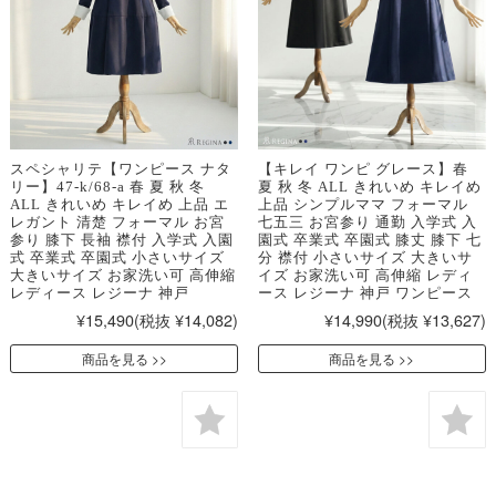
スペシャリテ【ワンピース ナタ
【キレイ ワンピ グレース】春
リー】47-k/68-a 春 夏 秋 冬
夏 秋 冬 ALL きれいめ キレイめ
ALL きれいめ キレイめ 上品 エ
上品 シンプルママ フォーマル
レガント 清楚 フォーマル お宮
七五三 お宮参り 通勤 入学式 入
参り 膝下 長袖 襟付 入学式 入園
園式 卒業式 卒園式 膝丈 膝下 七
式 卒業式 卒園式 小さいサイズ
分 襟付 小さいサイズ 大きいサ
大きいサイズ お家洗い可 高伸縮
イズ お家洗い可 高伸縮 レディ
レディース レジーナ 神戸
ース レジーナ 神戸 ワンピース
¥15,490
(税抜 ¥14,082)
¥14,990
(税抜 ¥13,627)
商品を見る
商品を見る