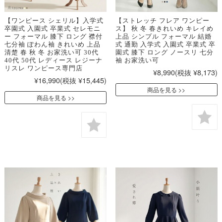
【ワンピース シェリル】入学式
【ストレッチ フレア ワンピー
卒園式 入園式 卒業式 セレモニ
ス】 秋 冬 春きれいめ キレイめ
ー フォーマル 膝下 ロング 襟付
上品 シンプル フォーマル 結婚
七分袖 ぽわん袖 きれいめ 上品
式 通勤 入学式 入園式 卒業式 卒
清楚 春 秋 冬 お家洗い可 30代
園式 膝下 ロング ノースリ 七分
40代 50代 レディース レジーナ
袖 お家洗い可
リスレ ワンピース専門店
¥8,990
(税抜 ¥8,173)
¥16,990
(税抜 ¥15,445)
商品を見る
商品を見る