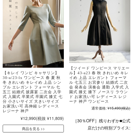
【ツイード ワンピース マリエー
ル】43-a23 春 秋 きれいめ キレ
【キレイ ワンピ キャサリン】
イめ 上品 エレガント フォーマ
30-a/23-lx ワンピース 春 夏 秋
ル 七五三 お宮参り 結婚式 二次
冬 きれいめ キレイめ 上品 シン
会 発表会 演奏会 通勤 入学式 入
プル エレガント フォーマル 七
園式 膝丈 膝下 ノースリ ラウン
五三 結婚式 披露宴 二次会 入学
ド お家洗い可 レディース レジ
式 入園式 卒業式 卒園式 膝丈 七
ーナ 神戸 ワンピース
分 小さいサイズ 大きいサイズ
お家洗い可 高伸縮 レディース
通常価格:
¥15,490
(税込)
レジーナ 神戸
¥12,990
(税抜 ¥11,809)
［30％OFF］残りわずか■公式
店だけの特別プライス:
商品を見る