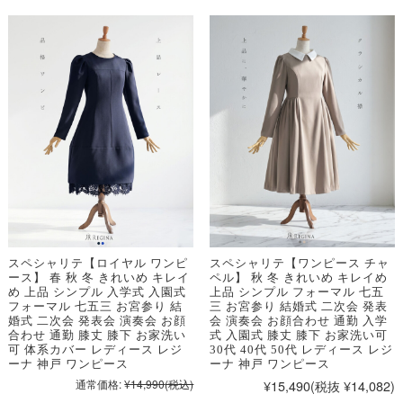
スペシャリテ【ロイヤル ワンピ
スペシャリテ【ワンピース チャ
ース】 春 秋 冬 きれいめ キレイ
ペル】 秋 冬 きれいめ キレイめ
め 上品 シンプル 入学式 入園式
上品 シンプル フォーマル 七五
フォーマル 七五三 お宮参り 結
三 お宮参り 結婚式 二次会 発表
婚式 二次会 発表会 演奏会 お顔
会 演奏会 お顔合わせ 通勤 入学
合わせ 通勤 膝丈 膝下 お家洗い
式 入園式 膝丈 膝下 お家洗い可
可 体系カバー レディース レジ
30代 40代 50代 レディース レジ
ーナ 神戸 ワンピース
ーナ 神戸 ワンピース
通常価格:
¥14,990
(税込)
¥15,490
(税抜 ¥14,082)