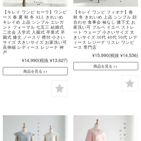
【キレイ ワンピ セーラ】ワンピ
【キレイ ワンピ フィオナ】春
ース 春 夏 秋 冬 ALL きれいめ
秋 冬 きれいめ 上品 シンプル 顔
キレイめ 上品 シンプル エレガ
合わせ 食事会 袖なし 膝下丈 お
ント フォーマル 七五三 結婚式
家洗い可 ブルベ イエベ ストレ
二次会 入学式 入園式 卒業式 卒
ート ウェーブ 小さいサイズ 大
園式 膝丈 ノースリ 襟付 小さい
きいサイズ 30代 40代 50代 レデ
サイズ 大きいサイズ お家洗い可
ィース レジーナ リスレ ワンピ
高伸縮 レディース レジーナ 神
ース 専門店
戸
¥15,990
(税抜 ¥14,536)
¥14,990
(税抜 ¥13,627)
商品を見る
商品を見る