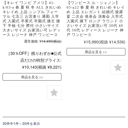
【キレイ ワンピ アメリ】41-
【ワンピース ル・シェノン】
k/63-a 春 夏 秋 冬 ALL きれいめ
65-a22 春 夏 秋 きれいめ キレイ
キレイめ 上品 シンプル フォー
め 上品 エレガント 結婚式 披露
マル 七五三 お宮参り 通勤 入学
宴 二次会 発表会 演奏会 入学式
式 入園式 卒業式 卒園式 膝丈 膝
入園式 膝下 ロング ラウンド 小
下 半袖 七分 襟付 小さいサイズ
さいサイズ お家洗い可 30代 40
大きいサイズ お家洗い可 レディ
代 50代 レディース レジーナ 神
ース レジーナ 神戸 ワンピース
戸 ワンピース
通常価格:
¥14,490
(税込)
¥15,990
(税抜 ¥14,536)
商品を見る
［30％OFF］残りわずか■公式
店だけの特別プライス:
¥10,143
(税抜 ¥9,221)
商品を見る
30件中1件～30件を表示