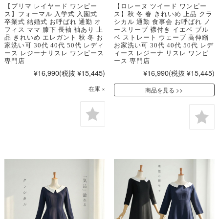
【プリマ レイヤード ワンピー
【ロレーヌ ツイード ワンピー
ス】フォーマル 入学式 入園式
ス】秋 冬 春 きれいめ 上品 クラ
卒業式 結婚式 お呼ばれ 通勤 オ
シカル 通勤 食事会 お呼ばれ ノ
フィス ママ 膝下 長袖 袖あり 上
ースリーブ 襟付き イエベ ブル
品 きれいめ エレガント 秋 冬 お
ベ ストレート ウェーブ 高伸縮
家洗い可 30代 40代 50代 レディ
お家洗い可 30代 40代 50代 レデ
ース レジーナリスレ ワンピース
ィース レジーナ リスレ ワンピ
専門店
ース 専門店
¥16,990
(税抜 ¥15,445)
¥16,990
(税抜 ¥15,445)
在庫 ×
商品を見る