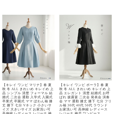
【キレイ ワンピ マリナ】春 夏
【キレイ ワンピ ポーラ】春 夏
秋 冬 ALL きれいめ キレイめ 上
秋 冬 ALL きれいめ キレイめ 上
品 シンプル 清楚 フォーマル 結
品 エレガント 清楚 結婚式 お呼
婚式 二次会 通勤 入学式 入園式
ばれ 披露宴 二次会 発表会 演奏
卒業式 卒園式 ママ ぽわん袖 膝
会 ママ 通勤 膝丈 膝下 七分 フリ
丈 膝下 七分 Vネック 小さいサ
ル袖 30代 40代 50代 ラウンド
イズ 大きいサイズ お家洗い可
お家洗い可 高伸縮 レディース
高伸縮 レディース レジーナ 神
レジーナ 神戸 ワンピース