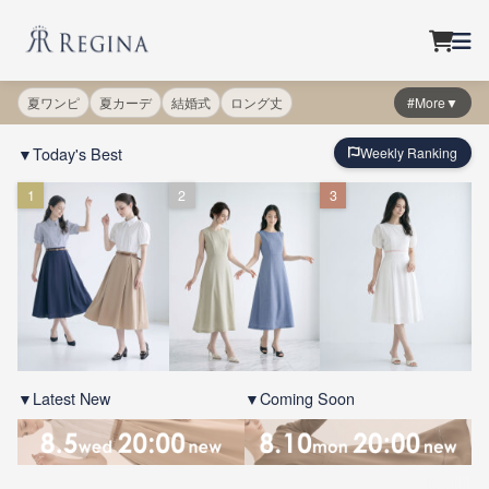
夏ワンピ
夏カーデ
結婚式
ロング丈
#More▼
▼Today's Best
Weekly Ranking
1
2
3
▼Latest New
▼Coming Soon