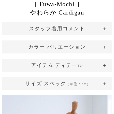
［ Fuwa-Mochi ］
やわらか Cardigan
スタッフ着用コメント
小柄さん
平均さん
長身さん
グラマーさん
カラー バリエーション
149cm / 43kg / B81 / W60 通常：SS/S
White Mocha
Cappuccino
アイテム ディテール
骨格タイプ：ウェーブ
（華奢で柔らかなライン）
優しいミルキーベージュ系のホワイトモカ
サイズ スペック
［ 高級質感 ］
(単位：cm)
着用サイズ：36(SS)～38(S)
ワンピ映え、冬カーデ
着丈：-
バスト周り：余裕がある
サイズ表記
36(SS)～38(S)
40(M)～42(L)
ウェスト周り：余裕がある
着丈
40
41
ややオーバーサイズのシルエットで旬感があり、可愛く着用で