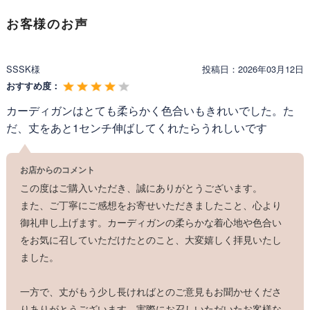
然になじみ、ワンピースにも、オフィススタイルにもスッと溶け込
公式│レジーナ 神戸ワンピース専門店【［ ふわもち ］
みます。 一枚あるだけで、寒さ対策だけでなく、きちんと感の演出
製品名:
お客様のお声
やわらか カーディガン】
にもひと役。春、秋、冬とロングシーズン活躍してくれる、頼れる
カーディガンです。
型番:
1013
SSSK様
投稿日：
2026年03月12日
メーカー:
Regina Risurre
おすすめ度：
製造年:
2025年
カーディガンはとても柔らかく色合いもきれいでした。た
区分:
新品
だ、丈をあと1センチ伸ばしてくれたらうれしいです
ふわっとしていてもちっとした手触りが特徴の上質ニ
ット素材を採用。軽く羽織れて暖かく、寒い季節に必
お店からのコメント
須のワンピース専用カーディガンです。
この度はご購入いただき、誠にありがとうございます。
また、ご丁寧にご感想をお寄せいただきましたこと、心より
<Attention>
※お洗濯の際は、
弊社推奨洗濯方法
をご覧ください。
御礼申し上げます。カーディガンの柔らかな着心地や色合い
をお気に召していただけたとのこと、大変嬉しく拝見いたし
ました。
一方で、丈がもう少し長ければとのご意見もお聞かせくださ
りありがとうございます。実際にお召しいただいたお客様な