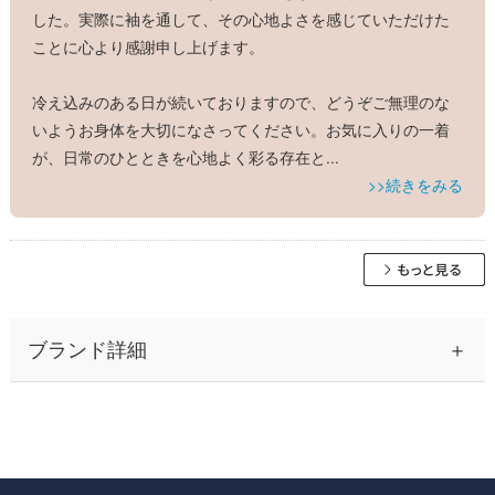
した。実際に袖を通して、その心地よさを感じていただけた
ことに心より感謝申し上げます。
冷え込みのある日が続いておりますので、どうぞご無理のな
いようお身体を大切になさってください。お気に入りの一着
が、日常のひとときを心地よく彩る存在と
...
>>続きをみる
ブランド詳細
30代から40代の大人の女性を中心に、ふんわりとしたシルエッ
トのワンピースながら、高見え＆着痩せ効果のある上品なレデ
ィース ファッションとして人気の神戸発ブランド、レジーナ
【神戸ワンピース専門店 by レジーナリスレ】 そのプライス以