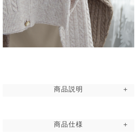
■ディテール
長袖 / ショート丈 / ニット / アウター
［ふわもち］手触り実感
柔らかで、暖かな上質ニット
商品説明
冷えが気になる朝に、さっと羽織れて、きちんと見える一枚を。
「［ふわもち］やわらか カーディガン」は、その名の通り、ふわっ
と軽く、もちっと柔らかな肌触りが魅力です。身体をやさしく包み
商品仕様
込む高伸縮素材で、動きやすさと上品な見た目を両立しました。 デ
ザインはあくまでもシンプルに。だからこそ、どんなシーンにも自