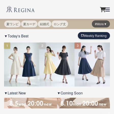
夏ワンピ
夏カーデ
結婚式
ロング丈
#More▼
▼Today's Best
Weekly Ranking
1
2
3
▼Latest New
▼Coming Soon