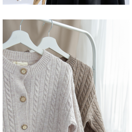
透け感
なし
他にない大人可愛さを感じるのは、ワンピース専門店
ならではの絶妙ショート丈。ウェストのくびれからの
ふんわり明るい色味がイエベ春さんの柔らかい肌にマ
ポケット
なし
ふわっと感を際立たせ、REGINAワンピも映えるジャ
ストな着丈です。
ッチします。
淡いトーンで優しげな雰囲気を演出し、上品さを引き
製造
中国
立てます。
旬style、美し魅せ
ワンピースと合わせることでフェミニンで温もりある
<Attention>
印象に。
肩を少し落としたオーバーシルエットでゆったりした
・サイズは、当店平置き実寸サイズとなります。
着心地とこなれ感を両立。ケーブル編みの立体感で高
・製造工程上／生地の特性上、サイズ表記には
多少の誤差
級感があり、上品なシーンにも対応します。
(1〜2cm程度)が生じる場合がございます
こと、予めご了
承ください。
・お洋服の測り方については
こちら
をご覧下さい。
ふわもち、柔らかニット
・タンブラー乾燥はお避け下さい。
・サイズや着心地についてのご相談は、お気軽に下記まで
ふわっとしていてもちっとした手触りが特徴の上質ニ
お問い合わせください。
ット素材。軽くてストレスのない着心地で、寒い季節
［お問い合わせ先：レジーナ カスタマーセンター］
も暖かく快適に過ごせます。
Mail：
shop@reginarisurre.com