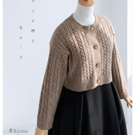
きています。お袖の先は親指付け根あたり。ふわふわとしたニ
肩幅
46
48
ットで寒い季節にもお洒落を楽しめる可愛いカーディガンで
す。
アームホール
20
21
袖丈
48
49
※あくまで参考コメントのため、必ず［実寸値］をご確認ください。
バスト
94
100
重量
280g
310g
ポリエステル65% アクリル13%
表地
ナイロン13% ウール6%
ポリウレタン3%
裏地
なし
▽ より映えるのはこのタイプ ▽
伸縮性
あり
ワンピ映え着丈、暖かショート丈
［ イエベ春（スプリング）さん ］