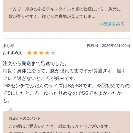
一方で、厚みのあるテキスタイルと襟の仕様により、胸元に
皺が寄りやすく、襟ぐりの裏地が見えてしま
...
>>続きをみる
繊細な毛羽立ちが暖かみを保ち、控えめな艶感を表現
する高品質素材。軽やかな質感がふんわりと温かく、
肌寒い季節に寄り添う優しい風合い。上品な高見えで
まち様
投稿日：
2026年02月09日
秋冬に最適なお素材です。
おすすめ度：
注文から発送まで迅速でした。
<Attention>
程良く身体に沿って、膝が隠れる丈ですが長過ぎず、裾も
※お洗濯の際は、
弊社推奨洗濯方法
でのお洗濯をお願
フレア過ぎないところが好みです。
い申し上げます。
163センチでふだんのサイズはSかSSです。今回初めてなの
でSにしたところ、ゆったりめなのでSSでもよかったか
も。
お店からのコメント
この度はご購入いただき、誠にありがとうございます。