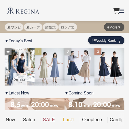
夏ワンピ
夏カーデ
結婚式
ロング丈
#More▼
▼Today's Best
Weekly Ranking
👑
1
2
3
▼Latest New
▼Coming Soon
New
Salon
SALE
Last1
Onepiece
Cardigan