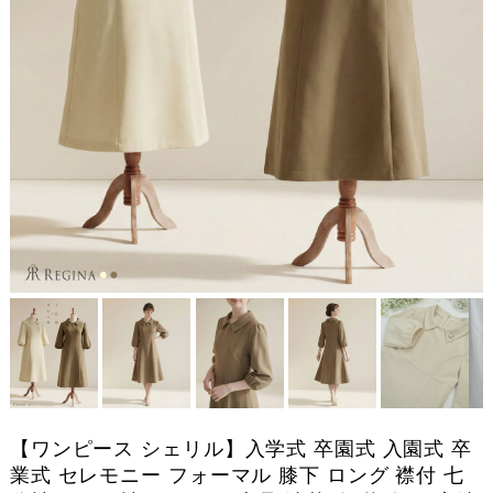
【ワンピース シェリル】入学式 卒園式 入園式 卒
業式 セレモニー フォーマル 膝下 ロング 襟付 七