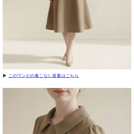
アームホール
小柄さん
平均さん
長身さん
19.5
20.5
21.5
22.5
グラマーさん
（直線）
149cm / 43kg / B81 / W60 通常：SS/S
重量
610g
640g
670g
700g
骨格タイプ：ウェーブ
ポリエステル71%
上品襟 × ぽわん袖
（華奢で柔らかなライン）
表地
レーヨン24%
▽ より映えるのはこのタイプ ▽
きれい魅せワンピース
ポリウレタン5％
着用サイズ：36(SS)
［ イエベ春（スプリング）さん ］
着丈：ふくらはぎ下位置程度
裏地
ポリエステル100%
バスト周り：余裕がある
▶
このワンピの着こなし提案はこちら
ウェスト周り：余裕がある
黄みを帯びた明るいカラーが、イエベ春さんの肌の血
伸縮性
あり
色を自然に引き立てます。
私が着ると、ふくらはぎの中間より少し下あたりに落ち着くミ
まろやかで軽やかな色味が、イエベ春さん特有の透明
透け感
なし
モレ丈になって、重くならずすっきりした印象でした。
感と調和します。
ウェーブ特有の華奢さに寄り添ってくれるAラインで、締め付け
全体の柔らかい雰囲気が、イエベ春タイプさんの“軽や
ポケット
あり
はなく、本当に楽に着られます。
かで愛らしい印象”をより魅力的に見せます。
背が低めの私でも“きちんと感”が自然に整うのが嬉しいポイント
製造
中国
でした。