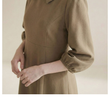
<Attention>
※あくまで参考コメントのため、必ず［実寸値］をご確認ください。
・サイズは、当店平置き実寸サイズとなります。
・製造工程上／生地の特性上、サイズ表記には
多少の誤差
(1〜2cm程度)
が生じる場合がございます。
・お洋服の測り方については
こちら
をご覧下さい。
・タンブラー乾燥はお避け下さい。
・サイズでお悩みの方はお気軽にお問い合わせくださいま
せ。
［お問い合わせ先：レジーナ カスタマーセンター］
ほっそり叶える 優雅袖
Mail：
shop@reginarisurre.com
レジーナならではの優しいぽわん袖。二の腕から手首
までの「ほっそり」を叶え、優雅なスタイルへと導き
ます。お食事会やご旅行など、どんなシーンでも美し
く映える細見せワンピースです。
小顔叶える 上品襟
立体的なシルエットの上品襟が、お顔まわりを端正に