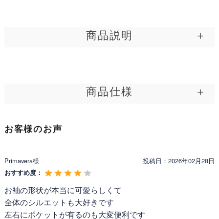
整えます。お顔をすっきりと見せつつも首元を締め付
けないから窮屈感も軽減。着心地も満足の優秀襟が、
貴女に気品を漂わせてくれます。
商品説明
ゆったりきれい 魔法シルエット
首まわりをすっきり見せたい、腕のラインはやさしく整えたい。そ
んな思いに応えるように、このワンピースは無理なく美しさを引き
細見せAラインなのに、袖を通すと不思議と余裕を感
出します。 まず目を奪われるのは、丸みを帯びたぽわん袖。柔らか
商品仕様
じる。それはきれいめスタイルとは思えないほどの着
な立体感が気になるラインを自然に包み、優雅な印象へ導きます。
細く見せたい部分を無理なく整えてくれるので、シーンを選ばず安
心地良さで、熟練パタンナーによる立体裁断がなせる
定した品格を添えてくれます。 続いて上品な襟。立体的なカッティ
技。さらにお膝隠しの絶妙着丈で、大人の女性も納得
公式│レジーナ 神戸ワンピース専門店 スペシャリテ【ワ
ングが顔まわりを整え、視線を程よく上へ。引き締めすぎない設計
製品名:
の安心感です。
お客様のお声
ンピース シェリル】
で、長時間の着用でも快適です。端正な雰囲気を保ちながら、どこ
か柔らかな余裕を漂わせます。 そしてシルエット。Aラインのきれ
型番:
1036
い見えと、身体を締めつけない心地よさを両立しました。袖を通し
■ディテール
Primavera様
投稿日：
2026年02月28日
た瞬間に分かるやわらかな余裕。歩くたび、自然と縦のラインが際
メーカー:
Regina Risurre
立ちます。膝をさりげなく隠す着丈も安心感を与えてくれるポイン
おすすめ度：
製造年:
2025年
七分袖 / ぽわん袖 / 襟付き / ミモレ丈 / 膝丈 / Aライ
トです。 素材には、繊細な起毛感を持つ上質な一枚を採用しまし
お袖の形状が本当に可愛らしくて
ン
た。しっとりとした風合いが空気を含み、肌にやさしく寄り添いま
区分:
新品
す。控えめな艶が、光の角度によって上品に揺れ、秋冬の装いを美
全体のシルエットも大好きです
しく仕上げてくれます。 日常の装いにも特別なお出かけにも使える
左右にポケットが有るのも大変便利です