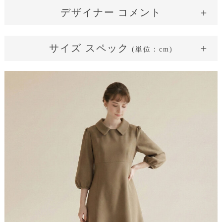
Milk
Mocha
デザイナー コメント
淡いバニラクリームカラー
サイズ スペック
(単位：cm)
サイズ表記
36(SS)
38(S)
40(M)
42(L)
着丈
104
105
106
107
(襟下から)
肩幅
35
37
39
41
バスト
84
88
92
96
ウェスト
78
82
86
90
袖丈
40
41
42
43