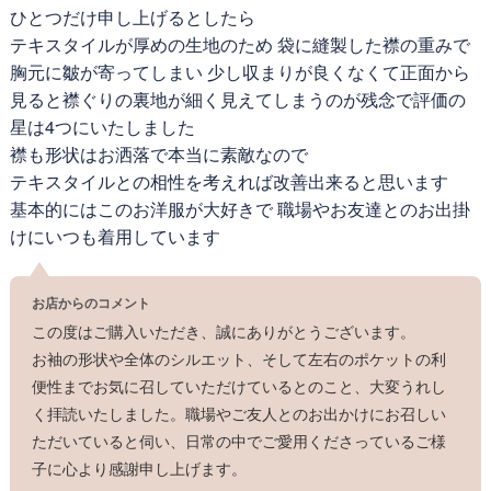
バランスの良い一着。静かに、そして確かに女性らしさを高めてく
ひとつだけ申し上げるとしたら
れるワンピースです。
暖かみ溢れる、上質素材
テキスタイルが厚めの生地のため 袋に縫製した襟の重みで
［しっとり］繊細な起毛感
胸元に皺が寄ってしまい 少し収まりが良くなくて正面から
見ると襟ぐりの裏地が細く見えてしまうのが残念で評価の
星は4つにいたしました
襟も形状はお洒落で本当に素敵なので
テキスタイルとの相性を考えれば改善出来ると思います
基本的にはこのお洋服が大好きで 職場やお友達とのお出掛
けにいつも着用しています
お店からのコメント
この度はご購入いただき、誠にありがとうございます。
お袖の形状や全体のシルエット、そして左右のポケットの利
便性までお気に召していただけているとのこと、大変うれし
く拝読いたしました。職場やご友人とのお出かけにお召しい
ただいていると伺い、日常の中でご愛用くださっているご様
子に心より感謝申し上げます。