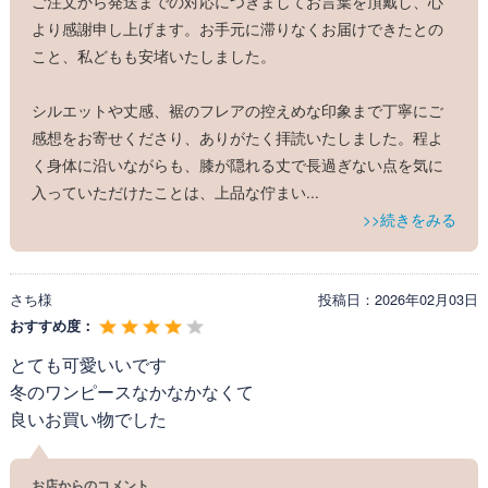
ご注文から発送までの対応につきましてお言葉を頂戴し、心
より感謝申し上げます。お手元に滞りなくお届けできたとの
こと、私どもも安堵いたしました。
シルエットや丈感、裾のフレアの控えめな印象まで丁寧にご
感想をお寄せくださり、ありがたく拝読いたしました。程よ
く身体に沿いながらも、膝が隠れる丈で長過ぎない点を気に
入っていただけたことは、上品な佇まい
...
>>続きをみる
さち様
投稿日：
2026年02月03日
おすすめ度：
とても可愛いいです
冬のワンピースなかなかなくて
良いお買い物でした
お店からのコメント