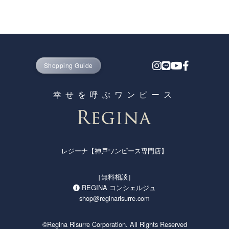
30代から40代の大人の女性を中心に、ふんわりとしたシルエッ
トのワンピースながら、高見え＆着痩せ効果のある上品なレデ
ィース ファッションとして人気の神戸発ブランド、レジーナ
【神戸ワンピース専門店 by レジーナリスレ】 そのプライス以
上の高い品質を誇る理由は、コストが掛かる実店舗での販売を
一切行わずに通販のみで展開するD2Cブランドだからです。
Shopping Guide
かわいいだけではなく、オーソドックスな上品さと高品質を保
ちながら、お家でも洗える気軽さからママさん世代の支持も高
幸せを呼ぶワンピース
く、七五三参りや卒園式・入園式・卒業式・入学式・謝恩会な
どのセレモニー参加や招待客としてはもちろん、結婚式や披露
宴・2次会・発表会など、ドレスとしてのパーティー使いやご
列席・ご出席、お呼ばれや顔合わせなど上品さや高見えのフォ
レジーナ【神戸ワンピース専門店】
ーマルが求められるシーンにも使え、キレイめの清楚系ワンピ
ースとしてオフィスまでの通勤にも使えることから、春・夏・
秋・冬 オールシーズン通して大人女子の皆さまからご支持いた
［無料相談］
だき、50代・60代以上のお母さま世代からも高い評価を頂戴し
REGINA コンシェルジュ
ております。
shop@reginarisurre.com
定番のブラック（黒）は冠婚葬祭にも人気で、上品なネイビー
©Regina Risurre Corporation. All Rights Reserved