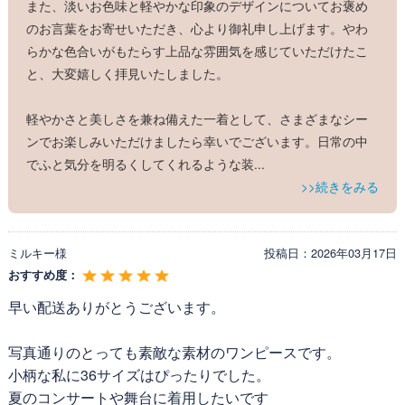
また、淡いお色味と軽やかな印象のデザインについてお褒め
のお言葉をお寄せいただき、心より御礼申し上げます。やわ
らかな色合いがもたらす上品な雰囲気を感じていただけたこ
透け感のある上質シアー素材が夏の暑さを和らげ、ど
と、大変嬉しく拝見いたしました。
んなシーンでも清涼感をUP。シルエットを美しく保つ
適度な張りと、柔らかさが絶妙なバランスのシアー素
軽やかさと美しさを兼ね備えた一着として、さまざまなシー
材で、繊細なボーダー刺繍が大人の上品さを演出しま
ンでお楽しみいただけましたら幸いでございます。日常の中
す。
でふと気分を明るくしてくれるような装
...
>>続きをみる
＜Attention＞
※お洗濯の際は、
弊社推奨洗濯方法
でのお洗濯をお願
い申し上げます。
ミルキー様
投稿日：
2026年03月17日
おすすめ度：
早い配送ありがとうございます。
写真通りのとっても素敵な素材のワンピースです。
小柄な私に36サイズはぴったりでした。
夏のコンサートや舞台に着用したいです