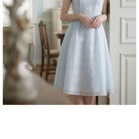
カバーし、ふわりと広がるフレアがエレガントな動き
を生み出すフレアシルエットは、見る人すべてを魅了
します。
美デコルテ、素敵ネックライン
鎖骨を美しく魅せる素敵ネックラインは、すっきりと
上品な印象に仕上がります。首のラインをすっきりと
魅せるデザインで、アクセサリーとも相性抜群。お顔
まわりを明るく演出する、洗練されたネックラインで
す。
■ディテール
ボーダー柄 / シアー素材 / ノースリーブ / 膝下丈