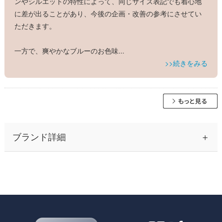
ンやシルエットの特性によって、同じサイズ表記でも着心地
に差が出ることがあり、今後の企画・改善の参考にさせてい
ただきます。
一方で、爽やかなブルーのお色味
...
>>続きをみる
ブランド詳細
30代から40代の大人の女性を中心に、ふんわりとしたシルエッ
トのワンピースながら、高見え＆着痩せ効果のある上品なレデ
ィース ファッションとして人気の神戸発ブランド、レジーナ
【神戸ワンピース専門店 by レジーナリスレ】 そのプライス以
上の高い品質を誇る理由は、コストが掛かる実店舗での販売を
一切行わずに通販のみで展開するD2Cブランドだからです。