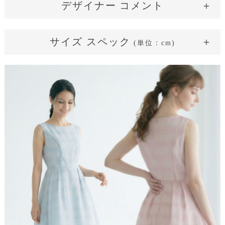
デザイナー コメント
骨格タイプ：ウェーブ
（華奢で柔らかなライン）
やわらかな透明感ピンク
サイズ スペック
纏う「透明感」
(単位：cm)
着用サイズ：36(SS)
繊細刺繍ワンピース
着丈：膝が完全に隠れる
バスト周り：余裕がある
サイズ表記
36(SS)
38(S)
40(M)
42(L)
ウェスト周り：余裕がある
着丈
101
102
103
104
透けるような透明感のあるお素材がとっても可愛いです！夏ら
しくて、また涼し気な雰囲気もあって、夏のお洒落が楽しくな
肩幅
35
36
37
38
るようなワンピースです。余裕のある着用感で、ストレスフリ
ーです。
バスト
84
88
92
96
ウェスト
68
72
76
80
※あくまで参考コメントのため、必ず［実寸値］をご確認ください。
アームホール
17
18
19
20
（直線）
重量
290g
320g
350g
380g