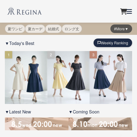
夏ワンピ
夏カーデ
結婚式
ロング丈
#More▼
▼Today's Best
Weekly Ranking
1
2
3
▼Latest New
▼Coming Soon