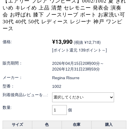
【エアリー フレア ワンピース】0002/1002 夏 きれ
いめ キレイめ 上品 清楚 セレモニー 発表会 演奏
会 お呼ばれ 膝下 ノースリーブ ボート お家洗い可
30代 40代 50代 レディース レジーナ 神戸 ワンピ
ース
¥13,990
価格:
(税抜 ¥12,718)
[ポイント還元 139ポイント～]
販売期間：
2026年04月15日20時00分～
2026年12月31日23時59分
メーカー：
Regina Risurre
型番：
1002
到着後商品レビューを…:
数量:
個
サイズ
色
在庫
購入