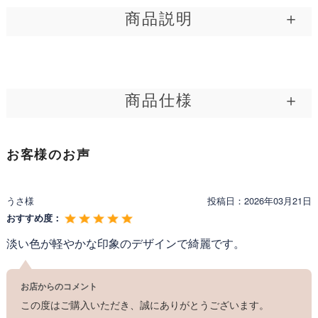
［ 軽 × 涼 ］繊細シアー素材
商品説明
溢れる透明感で、上級者コーデに
ふわりと風を纏ったような軽やかさを、纏うだけで手に入れる。
「エアリー フレア ワンピース」は、清楚な佇まいと上品な華やぎを
演出する一枚です。 ボートネックが顔周りをすっきりと見せ、ノー
商品仕様
スリーブの軽快なデザインが、夏の空気に溶け込むような爽やかさ
を引き出します。 膝下丈のフレアシルエットが、歩くたびにやさし
く揺れ、自然体の美しさを引き立てます。 発表会や演奏会、お呼ば
公式│レジーナ 神戸ワンピース専門店 ワンピース 【エ
れの場にもふさわしいエレガントな雰囲気ながら、自宅で手洗いで
製品名:
お客様のお声
アリー フレア ワンピース】
きる手軽さも魅力。 気負わずに上質をまとう、そんな大人の余裕を
感じさせてくれる一着です。 30代、40代、50代の女性に、洗練され
型番:
1002
た涼感と清楚な存在感を届けます。
うさ様
投稿日：
2026年03月21日
メーカー:
Regina Risurre
おすすめ度：
製造年:
2024年
淡い色が軽やかな印象のデザインで綺麗です。
区分:
新品
お店からのコメント
この度はご購入いただき、誠にありがとうございます。