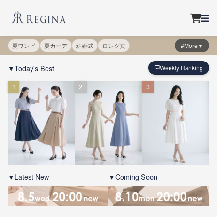
夏ワンピ
夏カーデ
結婚式
ロング丈
#More▼
▼Today's Best
Weekly Ranking
1
2
3
▼Latest New
▼Coming Soon