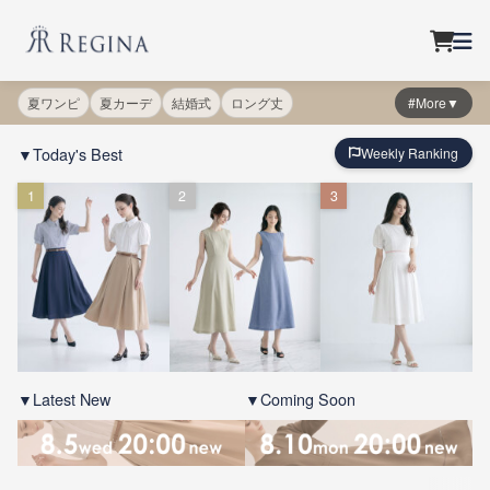
夏ワンピ
夏カーデ
結婚式
ロング丈
#More▼
▼Today's Best
Weekly Ranking
1
2
3
▼Latest New
▼Coming Soon