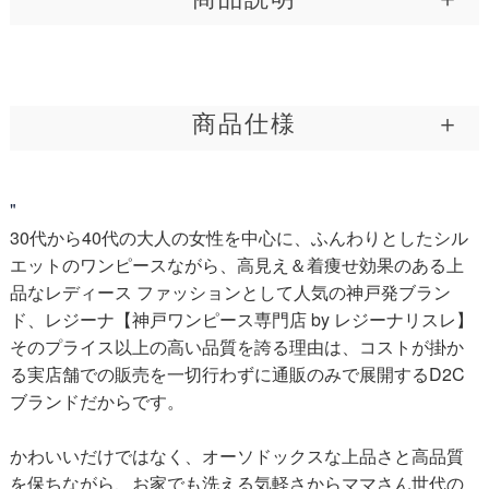
じっとりとした夏の暑さで重ね着が億劫になり、気がつけばいつも
同じようなシンプルな装いを選んでしまう。そんな悩める季節に、
一枚で涼やかさと洗練されたスタイルを叶えてくれる夏ワンピース
商品仕様
です。 大人の女性を美しく見せるためのこだわりは、首元から始ま
ります。デコルテラインをすっきりと上品に見せるラウンドネック
が、お顔まわりを明るい印象に。さらに、すっきりとしたノースリ
公式│レジーナ 神戸ワンピース専門店 ワンピース Ray
ーブが縦のラインを強調し、涼やかな抜け感をもたらします。付属
製品名:
"
【ロング ワンピース レア】
のウエストリボンでさりげなく引き締めれば、無理なく全体のバラ
30代から40代の大人の女性を中心に、ふんわりとしたシル
ンスが整い、自然なスタイルアップが完成します。 流れるようなA
型番:
1045
さらりと軽やかで、涼感ある上質素材を採用。表情豊
ラインのシルエットも、このワンピースの魅力です。脚のラインを
エットのワンピースながら、高見え＆着痩せ効果のある上
かな風合いが、さりげない華やかさをプラスしてくれ
やさしく包み込むロング丈に、優雅なティアードデザインを重ねま
メーカー:
Regina Risurre
品なレディース ファッションとして人気の神戸発ブラン
した。気になる部分をふんわりと自然にカバーしながらも、歩くた
ます。シワになりにくく、美しい印象をキープできる
ド、レジーナ【神戸ワンピース専門店 by レジーナリスレ】
製造年:
2026年
びに揺れるきれいめなシルエットが、日常の動作に華やかな余韻を
から、忙しい日でも頼れる1着です。
そのプライス以上の高い品質を誇る理由は、コストが掛か
残します。 生地には、表情豊かな風合いを持つ涼感素材を採用しま
区分:
新品
した。さらりと軽やかな肌触りで、猛暑から暑さの残る初秋まで、
る実店舗での販売を一切行わずに通販のみで展開するD2C
<Attention>
ストレスなく快適にお過ごしいただけます。シワになりにくい実用
※お洗濯の際は、
弊社推奨洗濯方法
でのお洗濯をお願
ブランドだからです。
性も兼ね備えているため、長時間の移動を伴う旅行や、優雅な時間
い申し上げます。
を過ごすリゾートワンピースとしても最適な一着です。心地よさと
かわいいだけではなく、オーソドックスな上品さと高品質
美しさを両立させた装いで、夏の外出を軽やかにお楽しみくださ
い。
を保ちながら、お家でも洗える気軽さからママさん世代の