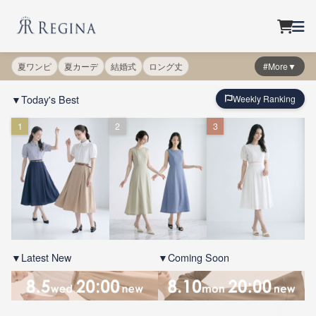
夏ワンピ
夏カーデ
結婚式
ロング丈
#More▼
▼Today's Best
Weekly Ranking
1
2
3
▼Latest New
▼Coming Soon