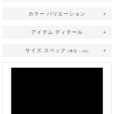
カラー バリエーション
French Blue
美人 Black
アイテム ディテール
やわらかく上品なブルー
サイズ スペック
(単位：cm)
サイズ表記
Free
着丈
120
肩幅
38
バスト
98