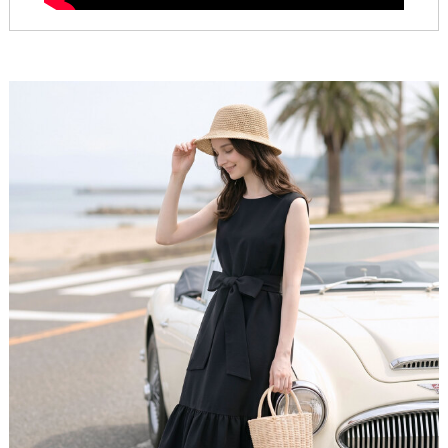
お肌を上品に見せます。
がら、ふんわりとした裾の切り替えが女性らしい雰囲気を出し
淡く涼しげな印象が得意なブルベ夏さんと、とても自
てくれます。 さらりとした軽やかな生地なので、真夏でも涼し
<Attention>
然に調和するカラーです。
く快適ですし、長時間のお出かけでもストレスを感じにくかっ
・サイズは、当店平置き実寸サイズとなります。
たです。華奢なサンダルやヒールを合わせると、より上品な印
・製造工程上／生地の特性上、サイズ表記には
多少の誤
象になって素敵でした。
差(1〜2cm程度)が生じる場合がございます
こと、予めご
理解ご了承ください。
・お洋服の測り方については
こちら
をご覧下さい。
※あくまで参考コメントのため、必ず［実寸値］をご確認ください。
・タンブラー乾燥はお避け下さい。
・サイズでお悩みの方、お洋服についてのお問い合わせ
は、お気軽に下記までお問合せ下さいませ。
［お問い合わせ先：レジーナ カスタマーセンター］
Mail：
shop@reginarisurre.com
包み込んで、美しく。
脚のラインをやさしく包み込むロング丈に、優雅に裾
へと広がるティアードデザインをプラス。気になる部