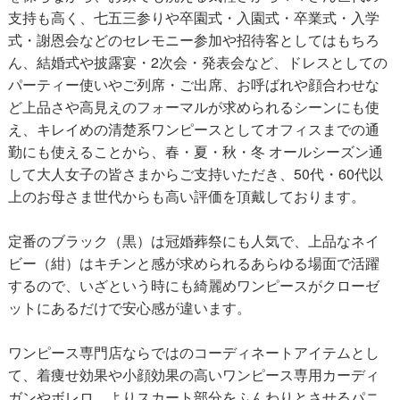
支持も高く、七五三参りや卒園式・入園式・卒業式・入学
式・謝恩会などのセレモニー参加や招待客としてはもちろ
ん、結婚式や披露宴・2次会・発表会など、ドレスとしての
パーティー使いやご列席・ご出席、お呼ばれや顔合わせな
ど上品さや高見えのフォーマルが求められるシーンにも使
え、キレイめの清楚系ワンピースとしてオフィスまでの通
勤にも使えることから、春・夏・秋・冬 オールシーズン通
して大人女子の皆さまからご支持いただき、50代・60代以
上のお母さま世代からも高い評価を頂戴しております。
定番のブラック（黒）は冠婚葬祭にも人気で、上品なネイ
ビー（紺）はキチンと感が求められるあらゆる場面で活躍
するので、いざという時にも綺麗めワンピースがクローゼ
ットにあるだけで安心感が違います。
ワンピース専門店ならではのコーディネートアイテムとし
て、着痩せ効果や小顔効果の高いワンピース専用カーディ
ガンやボレロ、よりスカート部分をふんわりとさせるパニ