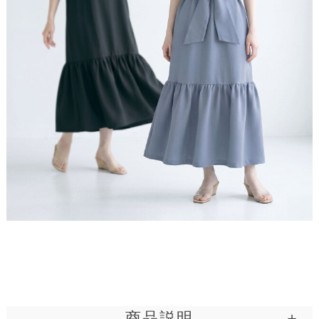
■ディテール
ノースリーブ / Aライン / ティアード / 夏ワンピース
/ リゾートワンピース / 旅行
美しさ続く、頼れる1着
表情豊かな涼感素材
商品説明