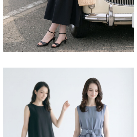
分を自然にカバーしながら、歩くたびに揺れるきれい
めシルエットが上品な華やかさを演出します。
すっきり見せて、整う。
デコルテラインを美しく見せるラウンドネックと、ウ
エストリボンによるさりげない引き締め効果で、全体
のバランスを整えた一着。無理なくスタイルアップを
叶え、きちんと感と女性らしさを両立します。
さらり、涼やかに。
やってくる暑い季節、猛暑や酷暑～暑さ残る残暑まで
ストレスなく快適に過ごせる、軽やかでさらりとした
素材が魅力。肌離れよく、長時間の着用でも煩わしく
なく、日常からお出かけまで幅広く活躍します。