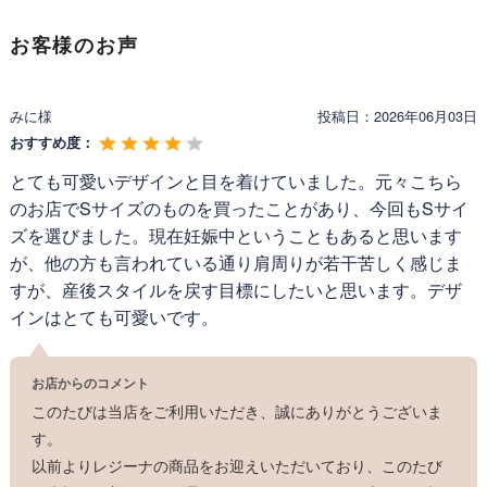
フロントをすっきりと整え、洗練された知性を感じさせる印象を与
公式│レジーナ 神戸ワンピース専門店 ワンピース スペ
えます。装飾を抑えたからこそ、パールの華やぎが際立ち、お顔立
製品名:
お客様のお声
シャリテ【シャツ ワンピース セラン】
ちを明るく彩ります。 さらに、存在感のあるリボンベルトをひと結
びするだけで、ウエスト位置が高まり自然な脚長効果が生まれま
型番:
1044
す。ワンピース専門店ならではの計算されたカッティングが、着る
みに様
投稿日：
2026年06月03日
細やかな鹿の子編みが生む、さらりとした肌離れの良
だけでメリハリのある女性らしいシルエットを描き出します。無理
メーカー:
Regina Risurre
に締め付けることなく、美しいバランスが完成します。 スカートは
い質感。ポリウレタン混でほどよく伸縮し、動きやす
おすすめ度：
製造年:
2026年
広がりすぎない絶妙な落ち感に仕上げました。身体のラインを優し
さも兼ね備えています。きちんと感を保ちながらも軽
とても可愛いデザインと目を着けていました。元々こちら
くカバーしながら、歩くたびにしなやかに揺れるロング丈が、大人
やかで快適な着心地が続く、上品さと実用性を両立し
区分:
新品
の余裕を感じさせます。通勤から休日のお出かけまで、どのような
のお店でSサイズのものを買ったことがあり、今回もSサイ
た素材です。
場面でも周囲に安心感を与える一着です。
ズを選びました。現在妊娠中ということもあると思います
<Attention>
が、他の方も言われている通り肩周りが若干苦しく感じま
※お洗濯の際は、
弊社推奨洗濯方法
でのお洗濯をお願
すが、産後スタイルを戻す目標にしたいと思います。デザ
い申し上げます。
インはとても可愛いです。
お店からのコメント
このたびは当店をご利用いただき、誠にありがとうございま
す。
以前よりレジーナの商品をお迎えいただいており、このたび