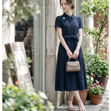
<Attention>
・サイズは、当店平置き実寸サイズとなります。
・製造工程上／生地の特性上、サイズ表記には
多少の誤
差(1〜2cm程度)が生じる場合がございます
こと、予めご
理解ご了承ください。
・お洋服の測り方については
こちら
をご覧下さい。
・タンブラー乾燥はお避け下さい。
パール輝く、洗練ディテール
・サイズでお悩みの方、お洋服についてのお問い合わせ
は、お気軽に下記までお問合せ下さいませ。
小さめの襟がきちんとした印象を与え、第一ボタンの
［お問い合わせ先：レジーナ カスタマーセンター］
パールが上品な華やぎを添えます。さらに比翼仕立て
Mail：
shop@reginarisurre.com
がフロントをすっきり見せ、縦のラインを強調。「清
潔感・知性・やわらかさ」その全てを兼ね揃えたディ
テールで、洗練された印象に。
リボンベルトで、結ぶだけ
存在感のあるリボンベルトがウエスト位置を高く見
せ、エレガントに脚長効果を演出。ほどよくメリハリ