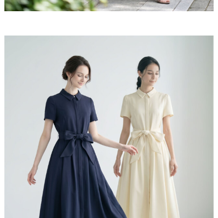
のあるきれいめシルエットをつくり出し、着るだけで
スタイルアップが叶います。ワンピース専門店だから
こその、完成度です。
安心できる、品の良さ
落ち感のあるスカートシルエットが広がりすぎず、上
品な印象をキープしながら体のラインをさりげなくカ
バー。きちんと感がありながらも気負わず着られ、通
勤やお出かけなど幅広いシーンで美しく、自然に馴染
みます。
■ディテール
パール / 半袖 / シャツワンピース / 比翼仕立て / リ
ボンベルト / ロング丈