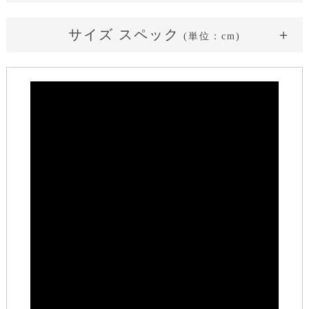
やわらかくクリーミーなホワイト
サイズ スペック
(単位：cm)
サイズ表記
36(SS)
38(S)
40(M)
42(L)
着丈
117
118
119
120
(襟下から)
小柄さん
平均さん
長身さん
グラマーさん
肩幅
33
34
35
36
149cm / 43kg / B81 / W60 通常：SS/S
バスト
84
88
92
96
骨格タイプ：ウェーブ
ウェスト
72
76
80
84
（華奢で柔らかなライン）
アームホール
19.5
20.5
21.5
22.5
着用サイズ：36(SS)
（直線）
着丈：足首程度
バスト周り：余裕がある
袖丈
19
20
21
22
ウェスト周り：余裕がある