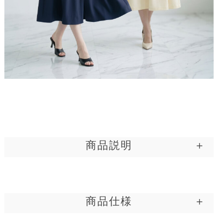
品良く、涼やか。
マイクロ鹿の子素材。
商品説明
夏の暑さの中でも清潔感を保ちたいけれど、カチッとしすぎると窮
屈に見えてしまう。そんな大人の悩みに寄り添い、涼やかさと凛と
した美しさを両立させたのが、このシャツワンピースです。 顔まわ
商品仕様
りを端正に見せるのは、控えめなサイズの襟と、第一ボタンに配さ
れた上品に輝くパール。ボタンを隠す比翼仕立てを採用することで