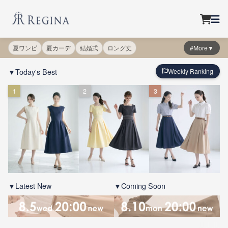
夏ワンピ
夏カーデ
結婚式
ロング丈
#More▼
▼Today's Best
Weekly Ranking
1
2
3
▼Latest New
▼Coming Soon