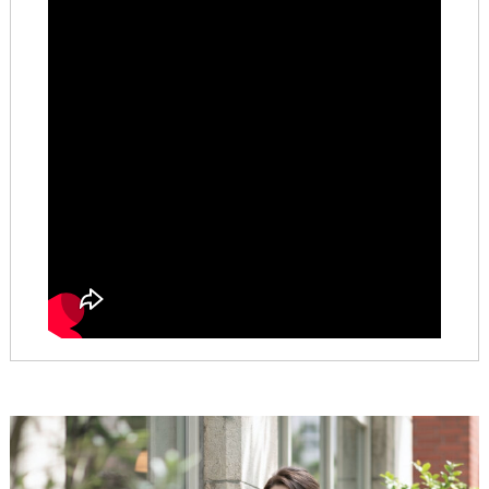
重量
700g
730g
760g
790g
ウエストが高めに設定されていて、全体のバランスが取りやす
く、自然とスタイルアップして見えました。 骨格ウェーブの私
ポリエステル96%
きちんと、美しい
にとっては、ややハリのある素材感ですが、その分シルエット
表地
ポリウレタン4%
夏のシャツワンピ
▽ より映えるのはこのタイプ ▽
がきれいに保たれ、ふんわりとした立体感が出るのが魅力的に
感じられます。ジャストサイズを選ぶことで、華奢さを活かし
裏地
なし
［ イエベ春（スプリング）さん ］
ながらすっきりと着こなせました。
伸縮性
あり
黄みを含んだ明るい発色が、イエベ春さんの肌を自然
※あくまで参考コメントのため、必ず［実寸値］をご確認ください。
にトーンアップします。
ホワイトややあり
※濃色インナーはお避けください。
クリアで軽やかな色味が、フレッシュで華やかな印象
透け感
※必要に応じて、お手持ちのペチコートを
を引き立てます。
ご着用ください。
やわらかいパステルトーンが、肌のツヤ感や透明感を
美しく見せます
ポケット
あり
製造
中国