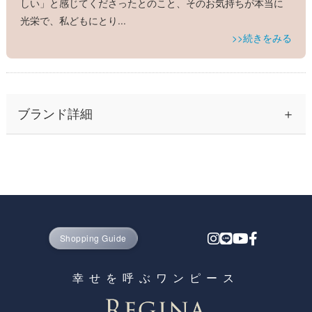
しい」と感じてくださったとのこと、そのお気持ちが本当に
光栄で、私どもにとり
...
>>続きをみる
ブランド詳細
30代から40代の大人の女性を中心に、ふんわりとしたシルエッ
トのワンピースながら、高見え＆着痩せ効果のある上品なレデ
ィース ファッションとして人気の神戸発ブランド、レジーナ
【神戸ワンピース専門店 by レジーナリスレ】 そのプライス以
上の高い品質を誇る理由は、コストが掛かる実店舗での販売を
一切行わずに通販のみで展開するD2Cブランドだからです。
Shopping Guide
かわいいだけではなく、オーソドックスな上品さと高品質を保
ちながら、お家でも洗える気軽さからママさん世代の支持も高
幸せを呼ぶワンピース
く、七五三参りや卒園式・入園式・卒業式・入学式・謝恩会な
どのセレモニー参加や招待客としてはもちろん、結婚式や披露