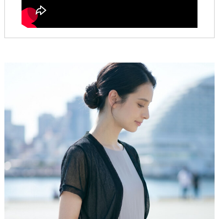
なく“ちょうどいい安心感”と"きれいめスタイル”を叶
シアー素材の繊細で上品な雰囲気が、サマータイプ特
製造
中国
えます。
有のやさしい印象とよく調和します。
強いコントラストが少ない淡い色味なので、顔まわり
をやわらかく涼しげに見せます。
<Attention>
ショート着丈で
・サイズは、当店平置き実寸サイズとなります。
バランスよく、美しく
・製造工程上／生地の特性上、サイズ表記には
多少の誤
差(1〜2cm程度)が生じる場合がございます
こと、予めご
ワンピースとの相性を抜群にする、ショート着丈。羽
理解ご了承ください。
織るだけで全体のバランスが整い、自然と脚長な印象
・お洋服の測り方については
こちら
をご覧下さい。
に導きます。シルエットを崩さず、すっきりと洗練さ
・タンブラー乾燥はお避け下さい。
れた着こなしに。その日のコーデをさりげなく格上げ
・サイズでお悩みの方、お洋服についてのお問い合わせ
してくれる一枚です。
は、お気軽に下記までお問合せ下さいませ。
［お問い合わせ先：レジーナ カスタマーセンター］
Mail：
shop@reginarisurre.com
ワンピースを
もっと素敵に着るために
コンパクトな丈感と軽やかなシアー素材が、ワンピー
スのシルエットを崩さず美しく引き立てます。さっと
羽織るだけで全体のバランスが整い、外出や室内でも