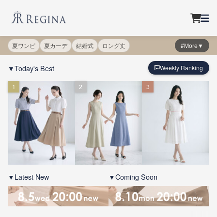
夏ワンピ
夏カーデ
結婚式
ロング丈
#More▼
▼Today's Best
Weekly Ranking
1
2
3
▼Latest New
▼Coming Soon