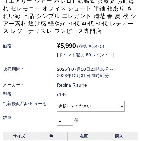
【エアリー シアー ボレロ】結婚式 披露宴 お呼ば
れ セレモニー オフィス ショート 半袖 袖あり き
れいめ 上品 シンプル エレガント 清楚 春 夏 秋 シ
アー素材 透け感 軽やか 30代 40代 50代 レディー
ス レジーナリスレ ワンピース専門店
¥5,990
価格:
(税抜 ¥5,445)
[ポイント還元 59ポイント～]
販売期間：
2026年07月10日20時00分～
2026年12月31日23時59分
メーカー：
Regina Risurre
型番：
s140
到着後商品レビューを…:
数量:
個
サイズ
色
在庫
購入