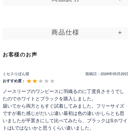
い申し上げます。
暑い季節の羽織りものは、せっかくの美しいワンピースのシルエッ
トを隠してしまったり、暑苦しく見えてしまったりと、選び方に迷
いが生じるものです。そんな羽織り問題へのひとつの答えとなるの
商品仕様
が、涼やかさと品格を両立したショート丈のボレロです。 ワンピー
スをもっと素敵に着るためだけに計算された、コンパクトなデザイ
ン。さっと羽織るだけで重心が上がり、無理なくスタイルアップを
製品名:
公式│レジーナ【エアリー シアー ボレロ】
叶えます。どのようなシルエットのワンピースに合わせてもすっき
お客様のお声
りと洗練された着こなしに仕上がり、全体のバランスを美しく整え
型番:
s140
てくれます。 肌に触れるとさらりとして心地よい、上質なシアー素
材を使用しました。 やわらかな透け感が重たい印象を払拭し、半袖
メーカー:
Regina Risurre
ミセスりぼん様
投稿日：
2026年05月29日
のカーディガンとして涼しげな抜け感を演出します。通気性にも優
製造年:
2026年
れているため、うだるような暑さの中でも爽やかな印象を保ち続け
おすすめ度：
ます。 気になる二の腕をふんわりと包み込む、ゆとりのある袖のフ
区分:
新品
ノースリーブのワンピースに羽織るのに丁度良さそうでし
ォルム。過度な露出を抑えつつ、涼感素材の恩恵で涼しさはそのま
まに楽しめます。日常のお出かけから特別なシーンまで、気負うこ
たのでホワイトとブラックを購入しました。
となく上品な女性の魅力を引き立ててくれる特別な一着です。
届いてから両方ともすぐ試着してみました。フリーサイズ
ですが着た感じがだいぶ違い最初は色の違いかしらとも思
いましたが平置きにして比べてみたら、ブラックはSホワイ
トはLではないかと思うくらい違いました。