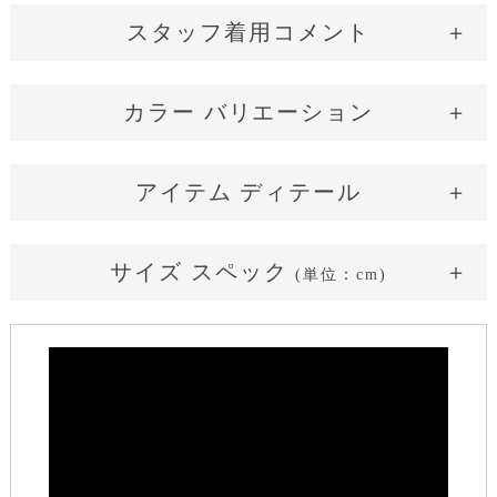
スタッフ着用コメント
小柄さん
平均さん
長身さん
グラマーさん
カラー バリエーション
149cm / 43kg / B81 / W60 通常：SS/S
White
Pink
Black
アイテム ディテール
骨格タイプ：ウェーブ
（華奢で柔らかなライン）
柔らかで透明感のあるホワイト
サイズ スペック
「ボレロ」で完成する
(単位：cm)
着用サイズ：Free
ワンピーススタイル
着丈：-
バスト周り：余裕がある
サイズ表記
White
Black／Pink
ウェスト周り：余裕がある
Free
Free
短めの着丈がワンピースの高め位置で自然にまとまってくれる
着丈
約43
約39
ので、スタイルアップして見えるのがうれしいです。 ホワイト
はやや大きめで、私のように小柄で華奢な体型だと、ブラック
肩幅
約43
約37
やピンクの方が肩まわりや身幅がしっくりきやすいですね。ふ