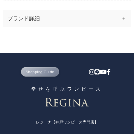
ブランド詳細
30代から40代の大人の女性を中心に、ふんわりとしたシルエッ
トのワンピースながら、高見え＆着痩せ効果のある上品なレデ
ィース ファッションとして人気の神戸発ブランド、レジーナ
【神戸ワンピース専門店 by レジーナリスレ】 そのプライス以
上の高い品質を誇る理由は、コストが掛かる実店舗での販売を
一切行わずに通販のみで展開するD2Cブランドだからです。
Shopping Guide
かわいいだけではなく、オーソドックスな上品さと高品質を保
ちながら、お家でも洗える気軽さからママさん世代の支持も高
幸せを呼ぶワンピース
く、七五三参りや卒園式・入園式・卒業式・入学式・謝恩会な
どのセレモニー参加や招待客としてはもちろん、結婚式や披露
宴・2次会・発表会など、ドレスとしてのパーティー使いやご
列席・ご出席、お呼ばれや顔合わせなど上品さや高見えのフォ
レジーナ【神戸ワンピース専門店】
ーマルが求められるシーンにも使え、キレイめの清楚系ワンピ
ースとしてオフィスまでの通勤にも使えることから、春・夏・