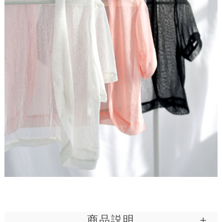
さらりと涼しげなシアー素材を使用。風を纏うような
とても軽やかな素材で、通気性にも優れています。汗
ばむ季節も心地良く、羽織るだけで爽やかな印象に。
シアーボレロの魅力を十二分に気引き立て、猛暑にも
活躍する涼感素材です。
<Attention>
商品説明
※お洗濯の際は、
弊社推奨洗濯方法
でのお洗濯をお願