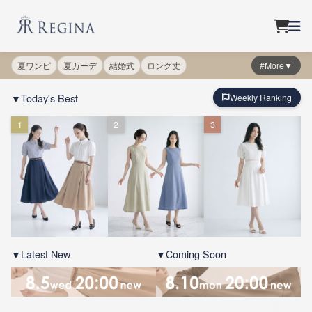
夏ワンピ
夏カーデ
結婚式
ロング丈
#More▼
▼Today's Best
Weekly Ranking
1
2
3
▼Latest New
▼Coming Soon