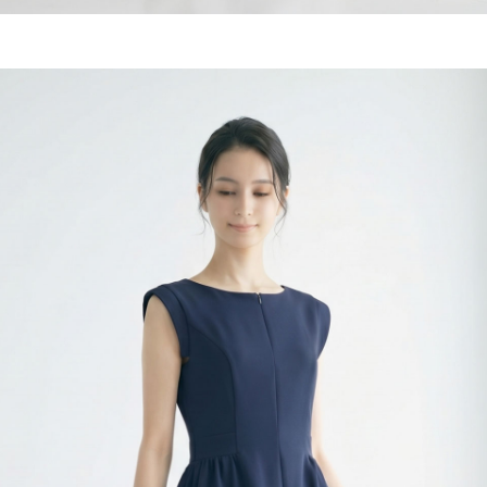
を通し、汗ばむ季節でもさらりと涼やかに。程よい透け感が脚のライ
へ。脚元に凛とした美しさを添え、履くだけで自信が生まれるアイテ
■ディテール
ス / コットン混 / ウエストゴム
[上品]華やぐ透け感
コットン混レース
ン混のレース素材を採用。汗や蒸れを逃してくれるから、暑い季節
かで上品な透け感が、見た目にも涼やかな印象を与えてくれます。
弊社推奨洗濯方法
でのお洗濯をお願い申し上げます。