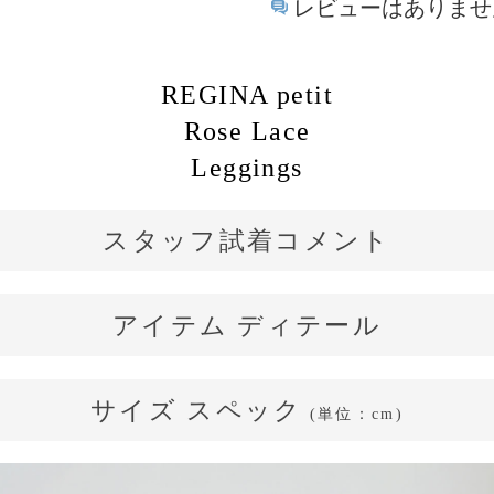
レビューはありませ
REGINA petit
Rose Lace
Leggings
スタッフ試着コメント
平均さん
長身さん
アイテム ディテール
149cm / 43kg / B81 / W60 通常：SS/S
骨格タイプ：ウェーブ
サイズ スペック
冷えに寄り添う
(単位：cm)
（華奢で柔らかなライン）
大人の美脚レギンス
Free
着用サイズ：Free