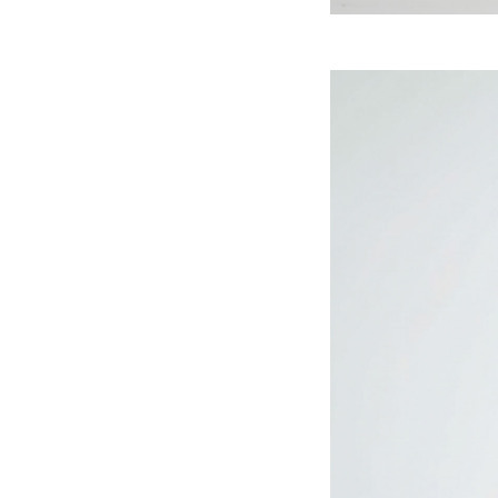
繊細レースが風
らりとした印象
レギンス / レー
肌に優しいコット
を保てます。華や
<Attention>
※お洗濯の際は、