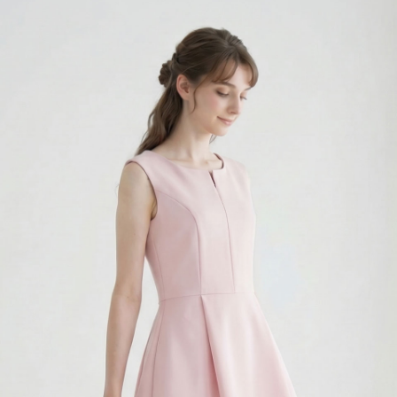
着丈：-
26
バスト周り：-
ウェスト周り：余裕がある
58
すが、ゆるすぎることもなく、ちょうどいいフィット感です。きれ
初めてでしたが、これは本当に可愛い！フェミニンな装いにそっと
60～約96
ます。
90g
のため、必ず［実寸値］をご確認ください。
リエステル95％ / ポリウレタン5％
し
り
り
し