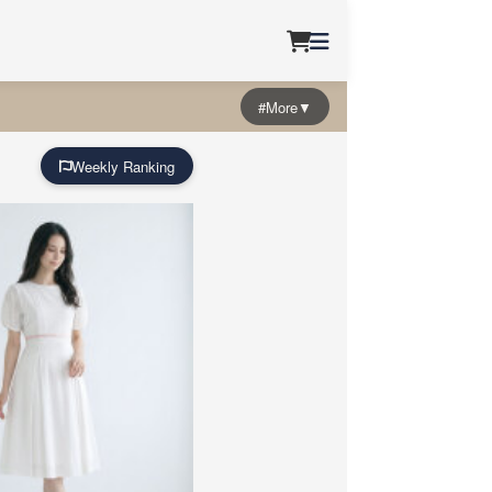
#More▼
Weekly Ranking