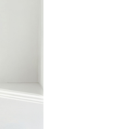
在。脚全体をやさ
で、長時間の着用
です。