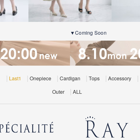
▼Coming Soon
E
Last1
Onepiece
Cardigan
Tops
Accessory
Outer
ALL