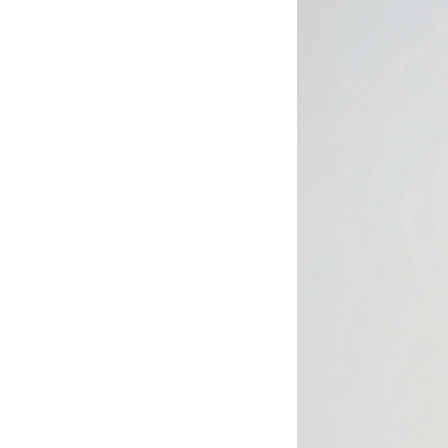
股上
股下
ウエストはゴム仕様で
ウェスト
ギンスを合わせるのは
約
（ゴム）
おしゃれが楽しくなり
重量
※あくまで参考コメント
表地
ポ
裏地
な
伸縮性
あ
透け感
あ
ポケット
な