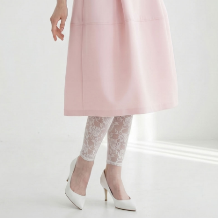
国
置き実寸サイズです。
美しく装う、大人の冷えケア
特性上、多少の誤差（1〜2cm程度）が生じる場合がございます。
は
こちら
をご覧下さい。
り包み込む安心設計で、冷房の効いた室内などで重宝する頼もしい存
はお避け下さい。
が見た目にも美しく、大人の冷えケアを上品に叶えてくれます。
レジーナ カスタマーセンター
risurre.com
着心地快適、ウエストゴム
ストゴムが、お腹周りを優しくホールド。締め付けを感じにくい仕様
ごしいただけます。着心地を重視したい大人の定番にぴったりの1枚
涼やかに美しく、繊細レース