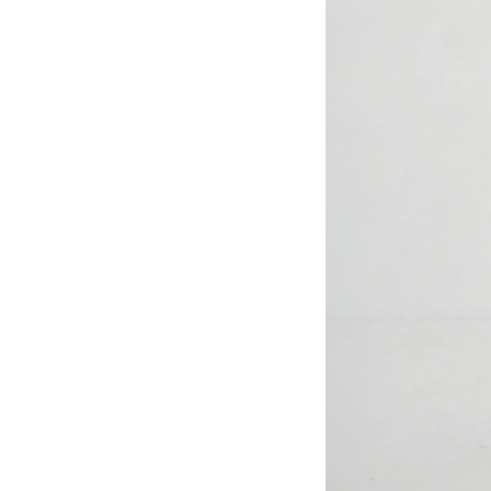
製造
中
<Attention>
・サイズは当店平
・製造工程上／生地
・測り方について
お腹まですっぽ
・タンブラー乾燥
しく覆うレース
・お問い合わせ先：
Mail：
shop@regina
伸びの良いウエ
でも快適にお過