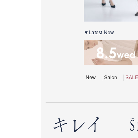
▼Latest New
New
Salon
SAL