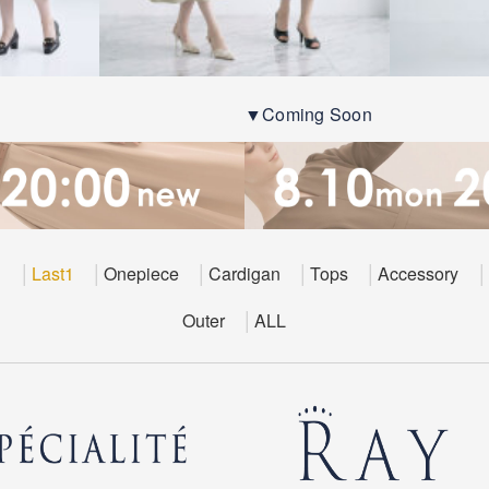
▼Coming Soon
E
Last1
Onepiece
Cardigan
Tops
Accessory
Outer
ALL