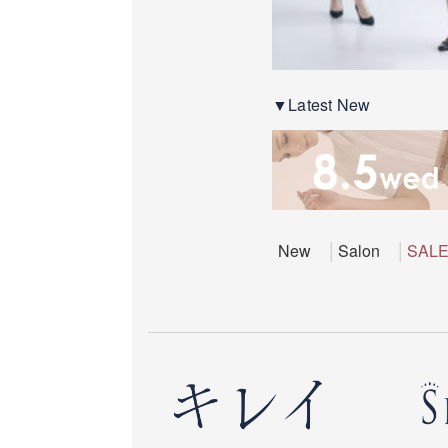
▼Latest New
New
Salon
SAL