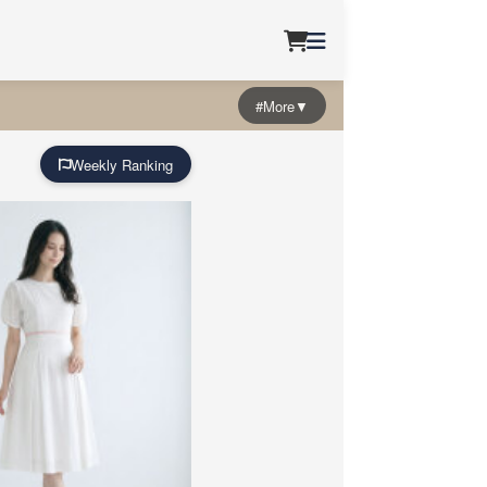
#More▼
Weekly Ranking