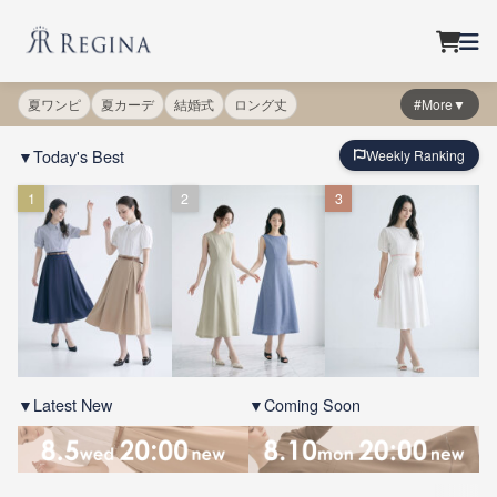
夏ワンピ
夏カーデ
結婚式
ロング丈
#More▼
▼Today's Best
Weekly Ranking
1
2
3
▼Latest New
▼Coming Soon