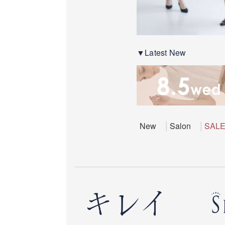
▼Latest New
New
Salon
SAL