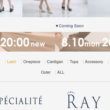
▼Coming Soon
E
Last1
Onepiece
Cardigan
Tops
Accessory
Outer
ALL