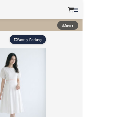
#More▼
Weekly Ranking