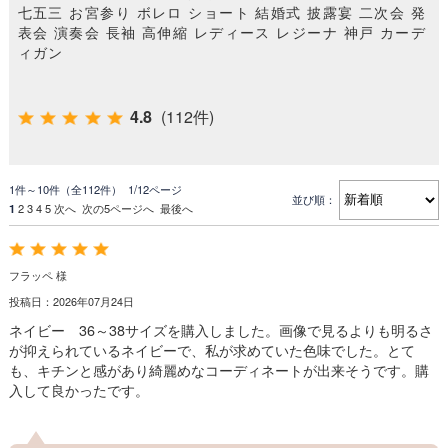
七五三 お宮参り ボレロ ショート 結婚式 披露宴 二次会 発
表会 演奏会 長袖 高伸縮 レディース レジーナ 神戸 カーデ
ィガン
4.8
(112件)
1件～10件（全112件） 1/12ページ
並び順：
1
2
3
4
5
次へ
次の5ページへ
最後へ
フラッペ 様
投稿日：2026年07月24日
ネイビー 36～38サイズを購入しました。画像で見るよりも明るさ
が抑えられているネイビーで、私が求めていた色味でした。とて
も、キチンと感があり綺麗めなコーディネートが出来そうです。購
入して良かったです。