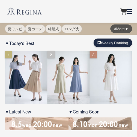
夏ワンピ
夏カーデ
結婚式
ロング丈
#More▼
▼Today's Best
Weekly Ranking
1
2
3
▼Latest New
▼Coming Soon