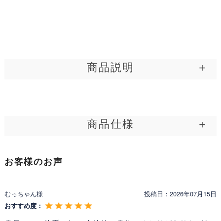
透け感
なし
実は一番難しいのが［シンプル・デザイン］。無駄が
なく、身体に沿った良質パターンで、生地に高級感が
ポケット
あり
ある…この全てをクリアしないと完成しない［シンプ
ル］を、アメリはすべて叶えました。スッキリAライ
製造
中国
ンでほのかにレトロ調だから、年代を問わず着ていた
商品説明
だけます。
<Attention>
「キレイ ワンピ アメリ」は、シンプルでありながら洗練されたデザ
・サイズは、当店平置き実寸サイズとなります。
叶う小顔と細首、エレガンス小襟
インが魅力のワンピースです。レトロな雰囲気を醸し出すAライン
・製造工程上／生地の特性上、サイズ表記には
多少の誤
シルエットは、年代を問わず多くの女性に愛されるスタイル。小ぶ
存在感を放ちつつ控えめな［小襟］は、小顔に魅せる
差(1〜2cm程度)が生じる場合がございます
こと、予めご
商品仕様
りな襟が首元をすっきりと見せ、顔周りを華やかに演出します。ま
ための計算デザインで、ボディに沿う形で取り付けら
理解ご了承ください。
た、縦横に伸縮する3Dストレッチ素材を使用しており、動きやすさ
・お洋服の測り方については
こちら
をご覧下さい。
れた同素材のワイドカラーで首を細く長く魅せてくれ
と快適な着心地を実現。お膝が隠れる絶妙な丈感で、上品さと安心
・タンブラー乾燥はお避け下さい。
公式│レジーナ 神戸ワンピース専門店 ワンピース【キレ
て、シャープなデザインを採用することで更にアゴを
感を提供します。カラーは神戸ネイビー、ロイヤルミルクティ、美
製品名:
お客様のお声
・サイズでお悩みの方、お洋服についてのお問い合わせ
イ ワンピ アメリ】
人ブラックの3色展開。サイズは36(SS)から42(L)までご用意してお
小さく、輪郭を細く見せる視覚的効果作り出しまし
は、お気軽に下記までお問合せ下さいませ。
ります。フォーマルな場面からカジュアルなシーンまで、幅広く活
た。
型番:
41-k/63-a
躍する一着です。
［お問い合わせ先：レジーナ カスタマーセンター］
むっちゃん様
投稿日：
2026年07月15日
メーカー:
Regina Risurre
Mail：
shop@reginarisurre.com
おすすめ度：
着心地抜群Formal、美シルエット＆絶妙着丈
製造年:
2023年