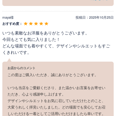
maya様
投稿日：
2025年10月25日
おすすめ度：
いつも素敵なお洋服をありがとうございます。
今回もとても気に入りました！
どんな場面でも着やすくて、デザインやシルエットもすご
くきれいです。
お店からのコメント
この度はご購入いただき、誠にありがとうございます。
いつも当店をご愛顧くださり、また温かいお言葉をお寄せい
ただき、心より感謝申し上げます。
<Attention>
デザインやシルエットをお気に召していただけたとのこと、
※伸縮性のあるお素材はお洗濯の際に縮みが出る場合
大変うれしく拝見いたしました。どの場面でも安心してお召
がございます。
しいただける一着としてご活用いただけましたら幸いです。