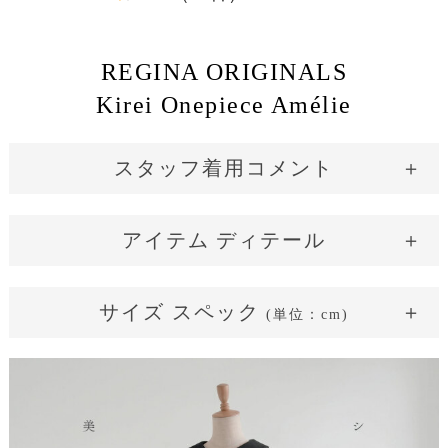
REGINA ORIGINALS
Kirei Onepiece Amélie
スタッフ着用コメント
小柄さん
平均さん
長身さん
グラマーさん
アイテム ディテール
149cm / 43kg / B81 / W60 通常：SS/S
サイズ スペック
骨格タイプ：ウェーブ
シンプルな
(単位：cm)
（華奢で柔らかなライン）
美人スタイル
サイズ表記
36(SS)
38(S)
40(M)
42(L)
着用サイズ：36(SS)
着丈：膝が完全に隠れます。
着丈
99
100
101
102
バスト周り：余裕があります。