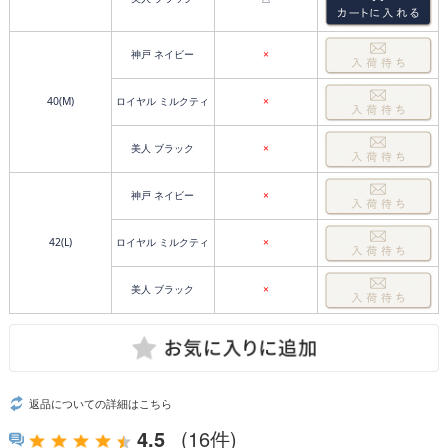
神戸 ネイビー
×
40(M)
ロイヤル ミルクティ
×
美人 ブラック
×
神戸 ネイビー
×
42(L)
ロイヤル ミルクティ
×
美人 ブラック
×
返品についての詳細はこちら
4.5
(16件)