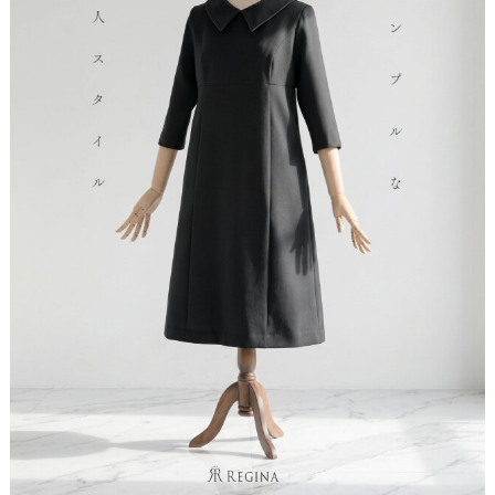
ウェスト周り：余裕があります。
肩幅
36
37
38
39
サイズ38では少し大きめに感じました。サイズ36だと、余裕は
アームホール
42
43
44
45
ありながらも、落ち着いた着心地で着用できています。シルエ
ットがとてもキレイで、すらりとした印象に仕上がります。
袖丈
40
41
42
43
バスト
87
91
95
99
※あくまで参考コメントのため、必ず［実寸値］をご確認ください。
ウェスト
78
82
86
90
重量
570g
600g
630g
660g
ポリエステル92%
表地
ポリウレタン8%
裏地
ポリエステル100%
伸縮性
あり
シンプル is No.1、レトロ調×高級品質