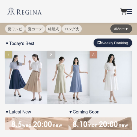
夏ワンピ
夏カーデ
結婚式
ロング丈
#More▼
▼Today's Best
Weekly Ranking
1
2
3
▼Latest New
▼Coming Soon