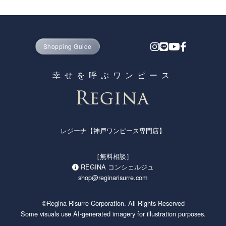
ィース ファッションとして人気の神戸発ブランド、レジーナ
【神戸ワンピース専門店 by レジーナリスレ】 そのプライス以
上の高い品質を誇る理由は、コストが掛かる実店舗での販売を
一切行わずに通販のみで展開するD2Cブランドだからです。
Shopping Guide
かわいいだけではなく、オーソドックスな上品さと高品質を保
ちながら、お家でも洗える気軽さからママさん世代の支持も高
幸せを呼ぶワンピース
く、七五三参りや卒園式・入園式・卒業式・入学式・謝恩会な
どのセレモニー参加や招待客としてはもちろん、結婚式や披露
宴・2次会・発表会など、ドレスとしてのパーティー使いやご
列席・ご出席、お呼ばれや顔合わせなど上品さや高見えのフォ
レジーナ【神戸ワンピース専門店】
ーマルが求められるシーンにも使え、キレイめの清楚系ワンピ
ースとしてオフィスまでの通勤にも使えることから、春・夏・
秋・冬 オールシーズン通して大人女子の皆さまからご支持いた
［無料相談］
だき、50代・60代以上のお母さま世代からも高い評価を頂戴し
REGINA コンシェルジュ
ております。
shop@reginarisurre.com
定番のブラック（黒）は冠婚葬祭にも人気で、上品なネイビー
©Regina Risurre Corporation. All Rights Reserved
（紺）はキチンと感が求められるあらゆる場面で活躍するの
Some visuals use AI-generated imagery for illustration purposes.
で、いざという時にも綺麗めワンピースがクローゼットにある