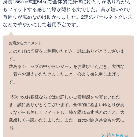
身長156cm体重54kgで全体的に身体にゆとりがありながら
区分:
新品
細見せスッキリシルエットなのに、袖を通すとナゼか
もフィットする感じで膝が隠れる丈でした。首が短いので
［ゆったり］ 大人フォーマルとは思えないほどの着
首周りが広めなのは助かりました。2連のパールネックレス
心地良さは、熟練パタンナーによる立体裁断シルエッ
などで華やかにして着用予定です。
ト＆縦横伸縮の3Dストレッチだから。着丈も、お膝
が隠れる絶妙さで、上品に見えつつ安心して着られま
す。
お店からのコメント
このたびは当店をご利用いただき、誠にありがとうございま
す。
■ディテール
数あるショップの中からレジーナをお選びいただき、大切な
ワンピース / 小襟 / Aライン / 七分袖 / 伸縮性あり
一着をお迎えいただきましたこと、心より御礼申し上げま
す。
156cmのお客様ならではの詳しいご着用感をお寄せいただ
抜群の伸縮性と上質感
き、誠にありがとうございます。全体的に程よいゆとりがあ
Kirei series 素材
りながらも美しくフィットし、膝が隠れる丈感とのこと、大
変嬉しく拝読いたしました。また、首元の開き具合もお気に
召
...
>>続きをみる