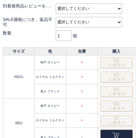
到着後商品レビューを…:
SALE価格につき、返品不
可:
数量:
個
サイズ
色
在庫
購入
神戸 ネイビー
×
36(SS)
ロイヤル ミルクティ
×
美人 ブラック
×
神戸 ネイビー
×
ロイヤル ミルクティ
×
38(S)
美人 ブラック
△