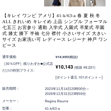
【キレイ ワンピ アメリ】41-k/63-a 春 夏 秋 冬
ALL きれいめ キレイめ 上品 シンプル フォーマル
七五三 お宮参り 通勤 入学式 入園式 卒業式 卒園
式 膝丈 膝下 半袖 七分 襟付 小さいサイズ 大きい
サイズ お家洗い可 レディース レジーナ 神戸 ワン
ピース
通常価格:
¥14,490
(税込)
［30％OFF］残りわずか■公式店
¥10,143
(税抜 ¥9,221)
だけの特別プライス:
[ポイント還元 101ポイント～]
販売期間：
2023年11月14日20時00分～
2026年12月31日23時59分
メーカー：
Regina Risurre
型番：
41-k/63-a