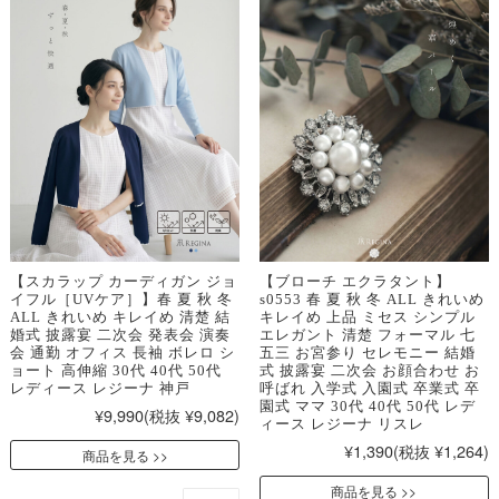
【スカラップ カーディガン ジョ
【ブローチ エクラタント】
イフル［UVケア］】春 夏 秋 冬
s0553 春 夏 秋 冬 ALL きれいめ
ALL きれいめ キレイめ 清楚 結
キレイめ 上品 ミセス シンプル
婚式 披露宴 二次会 発表会 演奏
エレガント 清楚 フォーマル 七
会 通勤 オフィス 長袖 ボレロ シ
五三 お宮参り セレモニー 結婚
ョート 高伸縮 30代 40代 50代
式 披露宴 二次会 お顔合わせ お
レディース レジーナ 神戸
呼ばれ 入学式 入園式 卒業式 卒
園式 ママ 30代 40代 50代 レデ
¥9,990
(税抜 ¥9,082)
ィース レジーナ リスレ
¥1,390
(税抜 ¥1,264)
商品を見る
商品を見る