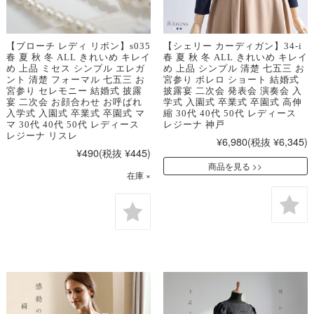
【ブローチ レディ リボン】s035
【シェリー カーディガン】34-i
春 夏 秋 冬 ALL きれいめ キレイ
春 夏 秋 冬 ALL きれいめ キレイ
め 上品 ミセス シンプル エレガ
め 上品 シンプル 清楚 七五三 お
ント 清楚 フォーマル 七五三 お
宮参り ボレロ ショート 結婚式
宮参り セレモニー 結婚式 披露
披露宴 二次会 発表会 演奏会 入
宴 二次会 お顔合わせ お呼ばれ
学式 入園式 卒業式 卒園式 高伸
入学式 入園式 卒業式 卒園式 マ
縮 30代 40代 50代 レディース
マ 30代 40代 50代 レディース
レジーナ 神戸
レジーナ リスレ
¥6,980
(税抜 ¥6,345)
¥490
(税抜 ¥445)
商品を見る
在庫 ×