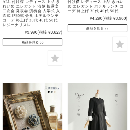
ALL 付け襟 レディース 上品 き
付け襟 レディース 上品 きれい
れいめ エレガント 清楚 披露宴
め エレガント ホテルランチ コ
二次会 発表会 演奏会 入学式 入
ーデ 格上げ 30代 40代 50代
園式 結婚式 会食 ホテルランチ
¥4,290
(税抜 ¥3,900)
コーデ 格上げ 30代 40代 50代
レジーナリスレ
商品を見る
¥3,990
(税抜 ¥3,627)
商品を見る