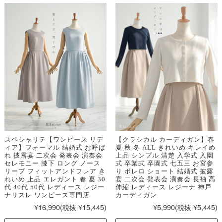
スペシャリテ【ワンピース リデ
【クラシカル カーディガン】春
ィア】フォーマル 結婚式 お呼ば
夏 秋 冬 ALL きれいめ キレイめ
れ 披露宴 二次会 発表会 演奏会
上品 シンプル 清楚 入学式 入園
セレモニー 膝下 ロング ノース
式 卒業式 卒園式 七五三 お宮参
リーブ フィットアンドフレア き
り ボレロ ショート 結婚式 披露
れいめ 上品 エレガント 春 夏 30
宴 二次会 発表会 演奏会 長袖 高
代 40代 50代 レディース レジー
伸縮 レディース レジーナ 神戸
ナリスレ ワンピース専門店
カーディガン
¥16,990
(税抜 ¥15,445)
¥5,990
(税抜 ¥5,445)