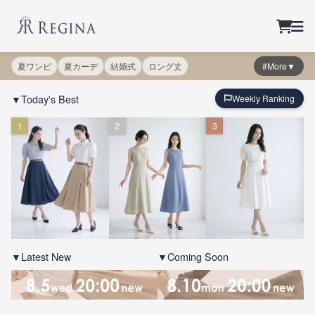
夏ワンピ
夏カーデ
結婚式
ロング丈
#More▼
▼Today's Best
Weekly Ranking
1
2
3
▼Latest New
▼Coming Soon