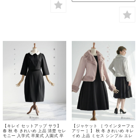
【キレイ セットアップ サラ】
【ジャケット ［ ウインターフェ
春 秋 冬 きれいめ 上品 清楚 セレ
アリー ］】 秋 冬 きれいめ キレ
モニー 入学式 卒業式 入園式 卒
イめ 上品 ミセス シンプル エレ