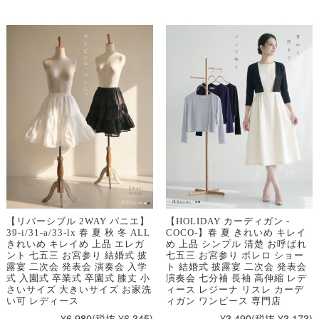
【リバーシブル 2WAY パニエ】
【HOLIDAY カーディガン -
39-i/31-a/33-lx 春 夏 秋 冬 ALL
COCO-】春 夏 きれいめ キレイ
きれいめ キレイめ 上品 エレガ
め 上品 シンプル 清楚 お呼ばれ
ント 七五三 お宮参り 結婚式 披
七五三 お宮参り ボレロ ショー
露宴 二次会 発表会 演奏会 入学
ト 結婚式 披露宴 二次会 発表会
式 入園式 卒業式 卒園式 膝丈 小
演奏会 七分袖 長袖 高伸縮 レデ
さいサイズ 大きいサイズ お家洗
ィース レジーナ リスレ カーデ
い可 レディース
ィガン ワンピース 専門店
¥6,980
(税抜 ¥6,345)
¥3,490
(税抜 ¥3,173)