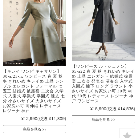
【ワンピース ル・シェノン】
65-a22 春 夏 秋 きれいめ キレイ
【キレイ ワンピ キャサリン】
め 上品 エレガント 結婚式 披露
30-a/23-lx ワンピース 春 夏 秋
宴 二次会 発表会 演奏会 入学式
冬 きれいめ キレイめ 上品 シン
入園式 膝下 ロング ラウンド 小
プル エレガント フォーマル 七
さいサイズ お家洗い可 30代 40
五三 結婚式 披露宴 二次会 入学
代 50代 レディース レジーナ 神
式 入園式 卒業式 卒園式 膝丈 七
戸 ワンピース
分 小さいサイズ 大きいサイズ
お家洗い可 高伸縮 レディース
¥15,990
(税抜 ¥14,536)
レジーナ 神戸
¥12,990
(税抜 ¥11,809)
商品を見る
商品を見る