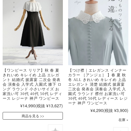
【ワンピース リリア】秋 春 夏
【つけ襟｜エレガンス インナー
きれいめ キレイめ 上品 エレガ
カラー ［アンジェ］ 】春 夏 秋
ント 結婚式 披露宴 二次会 発表
冬 ALL きれいめ キレイめ 上品
会 演奏会 入学式 入園式 膝下 ロ
エレガント 清楚 結婚式 披露宴
ング ラウンド 小さいサイズ お
二次会 発表会 演奏会 入学式 入
家洗い可 30代 40代 50代 レディ
園式 ラウンド 襟付 お家洗い可
ース レジーナ 神戸 ワンピース
30代 40代 50代 レディース レジ
ーナ 神戸 ワンピース
¥14,990
(税抜 ¥13,627)
¥4,290
(税抜 ¥3,900)
商品を見る
在庫 ×