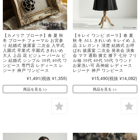
【カメリア ブローチ】春 夏 秋
【キレイ ワンピ ポーラ】春 夏
冬 ブローチ フォーマル お宮参
秋 冬 ALL きれいめ キレイめ 上
り 結婚式 披露宴 二次会 入学式
品 エレガント 清楚 結婚式 お呼
入園式 卒業式 卒園式 きれいめ
ばれ 披露宴 二次会 発表会 演奏
大人 上品 花 ビジュー パール ピ
会 ママ 通勤 膝丈 膝下 七分 フリ
ン 結婚式 シンプル 30代 40代 ワ
ル袖 30代 40代 50代 ラウンド
ンピース 専門店 レディース レ
お家洗い可 高伸縮 レディース
ジーナ 神戸 ワンピース
レジーナ 神戸 ワンピース
¥1,491
(税抜 ¥1,355)
¥15,490
(税抜 ¥14,082)
商品を見る
商品を見る