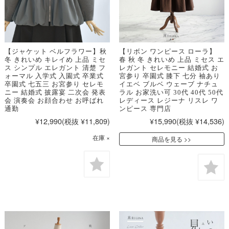
【ジャケット ベルフラワー】秋
【リボン ワンピース ローラ】
冬 きれいめ キレイめ 上品 ミセ
春 秋 冬 きれいめ 上品 ミセス エ
ス シンプル エレガント 清楚 フ
レガント セレモニー 結婚式 お
ォーマル 入学式 入園式 卒業式
宮参り 卒園式 膝下 七分 袖あり
卒園式 七五三 お宮参り セレモ
イエベ ブルベ ウェーブ ナチュ
ニー 結婚式 披露宴 二次会 発表
ラル お家洗い可 30代 40代 50代
会 演奏会 お顔合わせ お呼ばれ
レディース レジーナ リスレ ワ
通勤
ンピース 専門店
¥12,990
(税抜 ¥11,809)
¥15,990
(税抜 ¥14,536)
在庫 ×
商品を見る