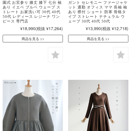
園式 お宮参り 膝丈 膝下 七分 袖
ガント セレモニー ファージャケ
あり イエベ ブルベ ウェーブ ス
ット 通勤 オフィス ママ 長袖 袖
トレート お家洗い可 30代 40代
あり 襟付 ショート 防寒 骨格タ
50代 レディース レジーナ ワン
イプ ストレート ナチュラル ウ
ピース 専門店
ェーブ 30代 40代 50代
¥18,990
(税抜 ¥17,264)
¥13,990
(税抜 ¥12,718)
商品を見る
商品を見る