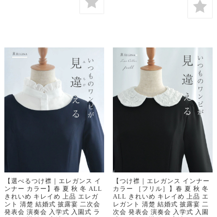
【選べるつけ襟｜エレガンス イ
【つけ襟｜エレガンス インナー
ンナー カラー】春 夏 秋 冬 ALL
カラー ［フリル］】春 夏 秋 冬
きれいめ キレイめ 上品 エレガ
ALL きれいめ キレイめ 上品 エ
ント 清楚 結婚式 披露宴 二次会
レガント 清楚 結婚式 披露宴 二
発表会 演奏会 入学式 入園式 ラ
次会 発表会 演奏会 入学式 入園