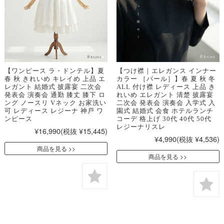
【ワンピース ラ・ドンテル】夏
【つけ襟｜エレガンス インナー
春 秋 きれいめ キレイめ 上品 エ
カラー ［パール］】春 夏 秋 冬
レガント 結婚式 披露宴 二次会
ALL 付け襟 レディース 上品 き
発表会 演奏会 通勤 膝丈 膝下 ロ
れいめ エレガント 清楚 披露宴
ング ノースリ Vネック お家洗い
二次会 発表会 演奏会 入学式 入
可 レディース レジーナ 神戸 ワ
園式 結婚式 会食 ホテルランチ
ンピース
コーデ 格上げ 30代 40代 50代
レジーナリスレ
¥16,990
(税抜 ¥15,445)
¥4,990
(税抜 ¥4,536)
商品を見る
商品を見る